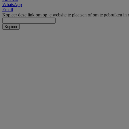
WhatsApp
Email
Kopieer deze link om op je website te plaatsen of om te gebruiken in 
Kopieer
Incontinentie
Incontinentie luiers
Inleggers
Incontinentiebroekjes
Fixatie voor luiers
Incontinentieverzorging
Onderleggers Wegwerp
Overige incontinentie
Zelftesten
Alcoholtest
Cholesteroltest
Diabetes test
Drugstesten
Ovulatietest
SOA zelftest
Zwangerschapstest
Overige zelftesten
Medische voeding