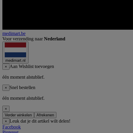
medimart.be
Voor verzending naar
Nederland
medimart.nl
Aan Wishlist toevoegen
×
één moment alstublief.
Snel bestellen
×
één moment alstublief.
×
Verder winkelen
Afrekenen
Leuk dat je dit artikel wilt delen!
×
Facebook
Pinterest