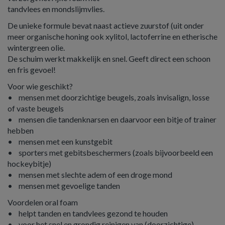
tandvlees en mondslijmvlies.
De unieke formule bevat naast actieve zuurstof (uit onder
meer organische honing ook xylitol, lactoferrine en etherische
wintergreen olie.
De schuim werkt makkelijk en snel. Geeft direct een schoon
en fris gevoel!
Voor wie geschikt?
• mensen met doorzichtige beugels, zoals invisalign, losse
of vaste beugels
• mensen die tandenknarsen en daarvoor een bitje of trainer
hebben
• mensen met een kunstgebit
• sporters met gebitsbeschermers (zoals bijvoorbeeld een
hockeybitje)
• mensen met slechte adem of een droge mond
• mensen met gevoelige tanden
Voordelen oral foam
• helpt tanden en tandvlees gezond te houden
• voor het snel en grondig reinigen van (doorzichtige)