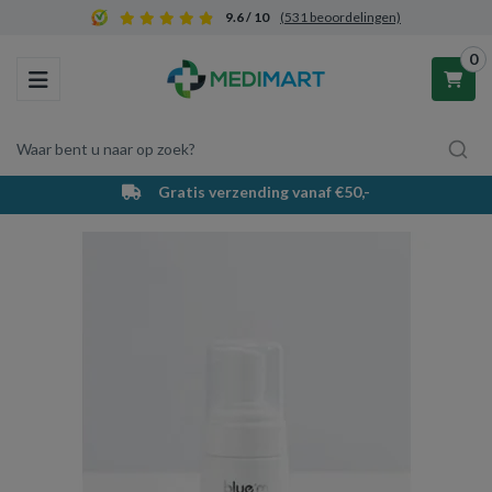
9.6 / 10
(531 beoordelingen)
0
Toggle navigation
Waar bent u naar op zoek?
Gratis verzending vanaf €50,-
Winkelwagen
Uw winkelwagen is leeg.
Vul hem met producten.