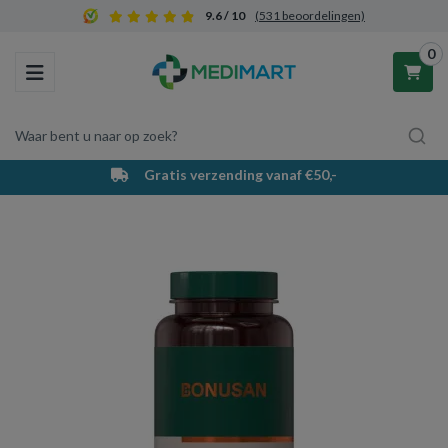
9.6 / 10
(531 beoordelingen)
0
Toggle navigation
Waar bent u naar op zoek?
Gratis verzending vanaf €50,-
Winkelwagen
Uw winkelwagen is leeg.
Vul hem met producten.