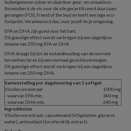
buitengewoon zuiver en daardoor geur- en smaakloos.
Bovendien is de vis voor de olie gecertificeerd duurzaam
gevangen (FOS, Friend of the Sea) en heeft een lage eco-
footprint. Verantwoord dus, voor jezelf én je omgeving.
EPA en DHA zijn goed voor het hart.
Dit gunstige effect wordt verkregen bij een dagelijkse
inname van 250 mg EPA en DHA.
DHA draagt bij tot de instandhouding van de normale
hersenfunctie en bij een normaal gezichtsvermogen.
Dit gunstige effect wordt verkregen bij een dagelijkse
inname van 250 mg DHA.
Samenstelling per dagdosering van 1 softgel:
Visolieconcentraat
1000 mg
- waarvan EPA min.
360 mg
- waarvan DHA min.
240 mg
Ingrediënten
VISolieconcentraat, capsulewand (VISgelatine, glycerol,
water), antioxidant (tocoferolrijk extract).