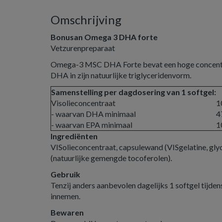
Omschrijving
Bonusan Omega 3 DHA forte
Vetzurenpreparaat
Omega-3 MSC DHA Forte bevat een hoge concentr
DHA in zijn natuurlijke triglyceridenvorm.
Samenstelling per dagdosering van 1 softgel:
Visolieconcentraat
1
- waarvan DHA minimaal
4
- waarvan EPA minimaal
1
Ingrediënten
VISolieconcentraat, capsulewand (VISgelatine, glyc
(natuurlijke gemengde tocoferolen).
Gebruik
Tenzij anders aanbevolen dagelijks 1 softgel tijdens
innemen.
Bewaren