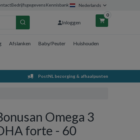
ntact
Bedrijfsgegevens
Kennisbank
Nederlands
0
Inloggen
g
Afslanken
Baby/Peuter
Huishouden
nkelwagen
Uw winkelwagen is leeg.
PostNL bezorging & afhaalpunten
Vul hem met producten.
Bonusan Omega 3
DHA forte - 60