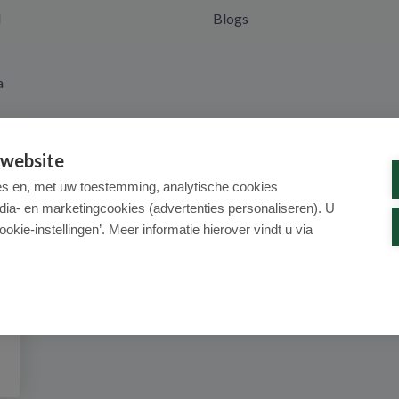
d
Blogs
a
 website
es en, met uw toestemming, analytische cookies
dia- en marketingcookies (advertenties personaliseren). U
ookie-instellingen’. Meer informatie hierover vindt u via