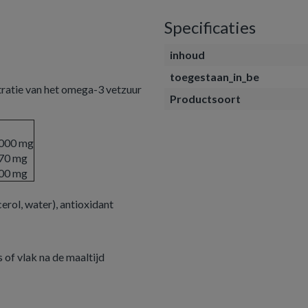
Specificaties
inhoud
toegestaan_in_be
atie van het omega-3 vetzuur
Productsoort
000 mg
70 mg
00 mg
erol, water), antioxidant
 of vlak na de maaltijd