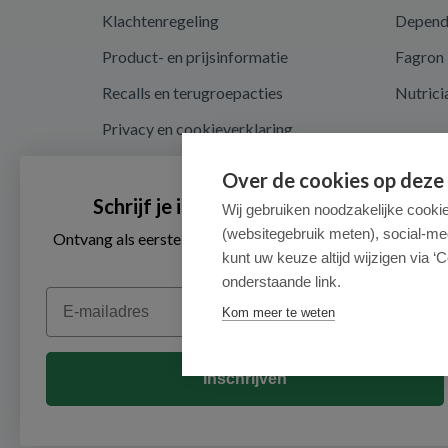
Klachtenregeling
Depen
Product- en prijsinformatie
Fagron
Recalls en terugroepacties
Nutrici
Privacy en cookieverklaring
Cookie instellingen
Over de cookies op deze
Algemene voorwaarden
Schrijf je in voor onze nieuwsbrief
Wij gebruiken noodzakelijke cooki
(websitegebruik meten), social-me
Herroepingsrecht en retouren
Ontvang als eerste de beste aanbiedingen en persoonlijk
advies
kunt uw keuze altijd wijzigen via ‘C
onderstaande link.
Email
Kom meer te weten
Inschrijven
© 2026 - Medimart.nl.