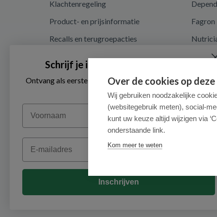
Klachtenregeling
Depen
Product- en prijsinformatie
Fagron
Recalls en terugroepacties
Nutrici
Privacy en cookieverklaring
Schrijf je in voor onze nieuwsbrief
Cookie instellingen
Over de cookies op deze
Ontvang als eerste de beste aanbiedingen en persoonlijk
advies
Algemene voorwaarden
Wij gebruiken noodzakelijke cooki
(websitegebruik meten), social-me
Voornaam
Herroepingsrecht en retouren
kunt uw keuze altijd wijzigen via ‘C
onderstaande link.
Email
Kom meer te weten
Inschrijven
© 2026 - Medimart.nl.