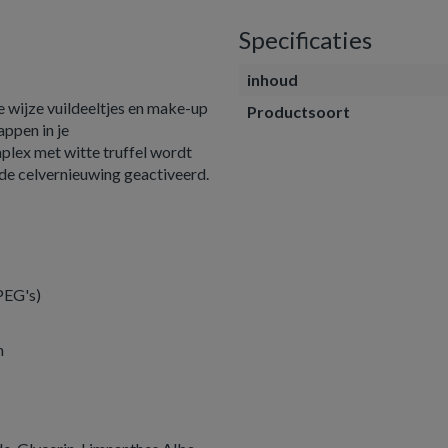
Specificaties
inhoud
e wijze vuildeeltjes en make-up
Productsoort
appen in je
plex met witte truffel wordt
 de celvernieuwing geactiveerd.
 PEG's)
n