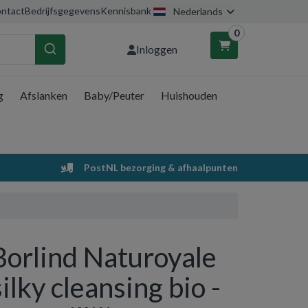
ntact
Bedrijfsgegevens
Kennisbank
Nederlands
0
Inloggen
g
Afslanken
Baby/Peuter
Huishouden
nkelwagen
Uw winkelwagen is leeg.
PostNL bezorging & afhaalpunten
Vul hem met producten.
Borlind Naturoyale
silky cleansing bio -