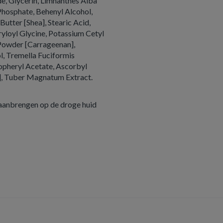
de, Glycerin, Limnanthes Alba
Phosphate, Behenyl Alcohol,
utter [Shea], Stearic Acid,
ryloyl Glycine, Potassium Cetyl
Powder [Carrageenan],
l, Tremella Fuciformis
copheryl Acetate, Ascorbyl
], Tuber Magnatum Extract.
 aanbrengen op de droge huid