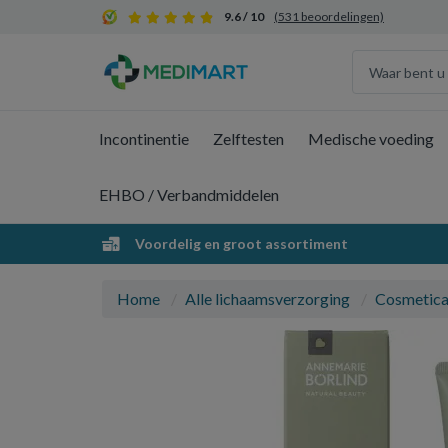
9.6 / 10
(531 beoordelingen)
Incontinentie
Zelftesten
Medische voeding
EHBO / Verbandmiddelen
Voordelig en groot assortiment
Home
Alle lichaamsverzorging
Cosmetic