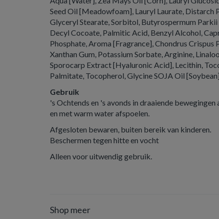
Aqua [Water], Zea Mays Oil [Corn], Lauryl Glucosi
Seed Oil [Meadowfoam], Lauryl Laurate, Distarch 
Glyceryl Stearate, Sorbitol, Butyrospermum Parkii B
Decyl Cocoate, Palmitic Acid, Benzyl Alcohol, Cap
Phosphate, Aroma [Fragrance], Chondrus Crispus 
Xanthan Gum, Potassium Sorbate, Arginine, Linaloo
Sporocarp Extract [Hyaluronic Acid], Lecithin, To
Palmitate, Tocopherol, Glycine SOJA Oil [Soybean
Gebruik
's Ochtends en 's avonds in draaiende bewegingen
en met warm water afspoelen.
Afgesloten bewaren, buiten bereik van kinderen.
Beschermen tegen hitte en vocht
Alleen voor uitwendig gebruik.
Shop meer