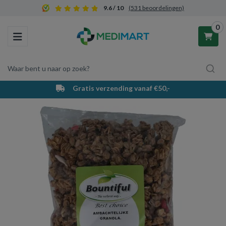
9.6 / 10
(531 beoordelingen)
0
Toggle navigation
Waar bent u naar op zoek?
Gratis verzending vanaf €50,-
Winkelwagen
Uw winkelwagen is leeg.
Vul hem met producten.