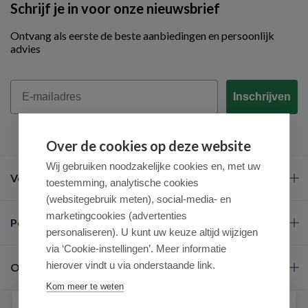
Schrijf je in voor onze nieuwsbrief
Ontvang als eerste de beste aanbiedingen en persoonlijk
advies
Email
Inschrijven
Over de cookies op deze website
Wij gebruiken noodzakelijke cookies en, met uw
Veel gestelde vragen
toestemming, analytische cookies
(websitegebruik meten), social-media- en
marketingcookies (advertenties
Populaire merken
personaliseren). U kunt uw keuze altijd wijzigen
via ‘Cookie-instellingen’. Meer informatie
hierover vindt u via onderstaande link.
Over ons
Kom meer te weten