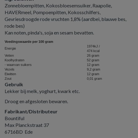
Zonnebloempitten, Kokosbloesemsuiker, Raapolie,
HAVERmeel, Pompoenpitten, Kokosschilfers,
Gevriesdroogde rode vruchten 1,8% (aardbei, blauwe bes,
rode bes)
Kan noten, pinda's, soja en sesam bevatten.
Voedingswaarde per 100 gram
1974kJ /
Energie
474 kcal
Vetten
26 gram
Koolhydraten
52 gram
- waarvan suikers
12 gram
Vezels
9,2 gram
Eiwitten
12 gram
Zout
0,01 gram
Gebruik
Lekker bij melk, yoghurt, kwark etc.
Droog en afgesloten bewaren.
Fabrikant/Distributeur
Bountiful
Max Planckstraat 37
6716BD Ede