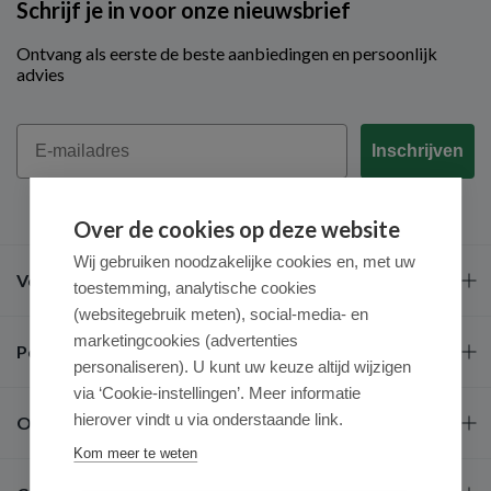
Schrijf je in voor onze nieuwsbrief
Ontvang als eerste de beste aanbiedingen en persoonlijk
advies
Email
Inschrijven
Over de cookies op deze website
Wij gebruiken noodzakelijke cookies en, met uw
Veel gestelde vragen
toestemming, analytische cookies
(websitegebruik meten), social-media- en
marketingcookies (advertenties
Populaire merken
personaliseren). U kunt uw keuze altijd wijzigen
via ‘Cookie-instellingen’. Meer informatie
hierover vindt u via onderstaande link.
Over ons
Kom meer te weten