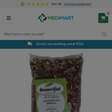
9.6 / 10
(531 beoordelingen)
0
Toggle navigation
Waar bent u naar op zoek?
Gratis verzending vanaf €50,-
Winkelwagen
Uw winkelwagen is leeg.
Vul hem met producten.