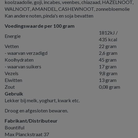
koolzaadolie, goji, incabes, veenbes, chiazaad, HAZELNOOT,
WALNOOT, AMANDEL, CASHEWNOOT, zonnebloemolie
Kan andere noten, pinda's en soja bevatten
Voedingswaarde per 100 gram
1812kJ /
Energie
435 kcal
Vetten
22 gram
- waarvan verzadigd
2,6 gram
Koolhydraten
45 gram
- waarvan suikers
17 gram
Vezels
9,8 gram
Eiwitten
13 gram
Zout
0,08 gram
Gebruik
Lekker bij melk, yoghurt, kwark etc.
Droog en afgesloten bewaren.
Fabrikant/Distributeur
Bountiful
Max Planckstraat 37