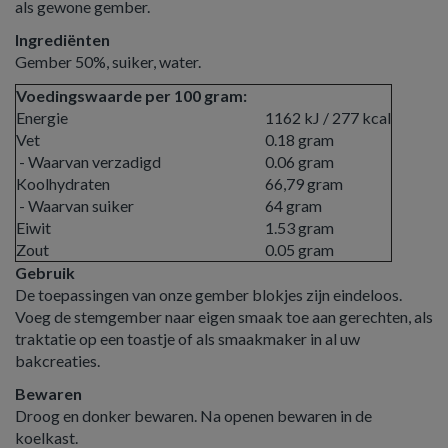
als gewone gember.
Ingrediënten
Gember 50%, suiker, water.
Voedingswaarde per 100 gram:
Energie
1162 kJ / 277 kcal
Vet
0.18 gram
- Waarvan verzadigd
0.06 gram
Koolhydraten
66,79 gram
- Waarvan suiker
64 gram
Eiwit
1.53 gram
Zout
0.05 gram
Gebruik
De toepassingen van onze gember blokjes zijn eindeloos.
Voeg de stemgember naar eigen smaak toe aan gerechten, als
traktatie op een toastje of als smaakmaker in al uw
bakcreaties.
Bewaren
Droog en donker bewaren. Na openen bewaren in de
koelkast.