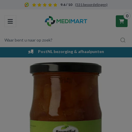
9.6 / 10
(531 beoordelingen)
0
Toggle navigation
Waar bent u naar op zoek?
PostNL bezorging & afhaalpunten
Winkelwagen
Uw winkelwagen is leeg.
Vul hem met producten.