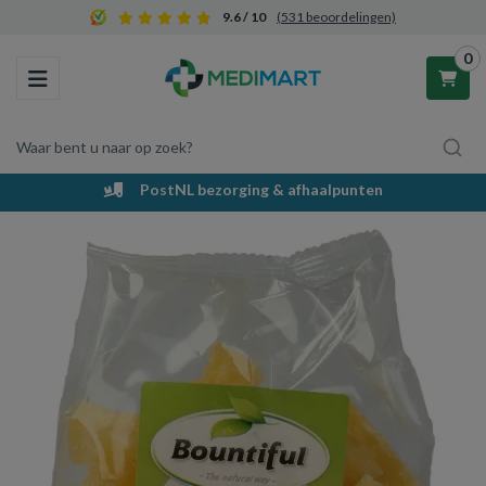
9.6 / 10
(531 beoordelingen)
0
Toggle navigation
Waar bent u naar op zoek?
PostNL bezorging & afhaalpunten
Winkelwagen
Uw winkelwagen is leeg.
Vul hem met producten.