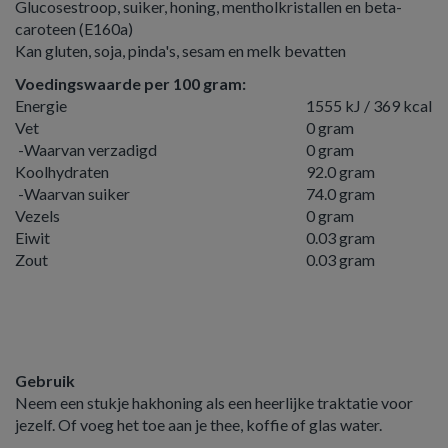
Glucosestroop, suiker, honing, mentholkristallen en beta-
caroteen (E160a)
Kan gluten, soja, pinda's, sesam en melk bevatten
Voedingswaarde per 100 gram:
Energie
1555 kJ / 369 kcal
Vet
0 gram
-Waarvan verzadigd
0 gram
Koolhydraten
92.0 gram
-Waarvan suiker
74.0 gram
Vezels
0 gram
Eiwit
0.03 gram
Zout
0.03 gram
Gebruik
Neem een stukje hakhoning als een heerlijke traktatie voor
jezelf. Of voeg het toe aan je thee, koffie of glas water.