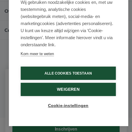
Wij gebruiken noodzakelijke cookies en, met uw
toestemming, analytische cookies
Over ons
(websitegebruik meten), social-media- en
marketingcookies (advertenties personaliseren).
Contact
U kunt uw keuze altijd wijzigen via ‘Cookie-
instellingen’. Meer informatie hierover vindt u via
onderstaande link.
Kom meer te weten
9.6 / 10
(531 beoordelingen)
ALLE COOKIES TOESTAAN
Schrijf je in voor onze nieuwsbrief
© 2026 - Medimart.nl.
WEIGEREN
Ontvang als eerste de beste aanbiedingen en persoonlijk
advies
Cookie-instellingen
Email
Inschrijven