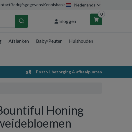
ntact
Bedrijfsgegevens
Kennisbank
Nederlands
0
Inloggen
g
Afslanken
Baby/Peuter
Huishouden
nkelwagen
Uw winkelwagen is leeg.
PostNL bezorging & afhaalpunten
Vul hem met producten.
Bountiful Honing
weidebloemen