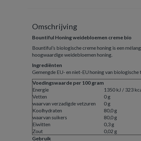
Omschrijving
Bountiful Honing weidebloemen creme bio
Bountiful’s biologische creme honing is een mélange
hoogwaardige weidebloemen honing.
Ingrediënten
Gemengde EU- en niet-EU honing van biologische t
Voedingswaarde per 100 gram
Energie
1350 kJ / 323 kc
Vetten
0 g
waarvan verzadigde vetzuren
0 g
Koolhydraten
80,0 g
waarvan suikers
80,0 g
Eiwitten
0,3 g
Zout
0,02 g
Gebruik