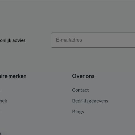
Email
onlijk advies
ire merken
Over ons
s
Contact
hek
Bedrijfsgegevens
d
Blogs
a