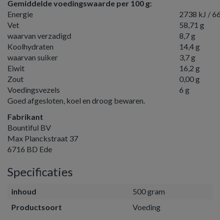
Gemiddelde voedingswaarde per 100 g:
Energie
2738 kJ / 6
Vet
58,71 g
waarvan verzadigd
8,7 g
Koolhydraten
14,4 g
waarvan suiker
3,7 g
Eiwit
16,2 g
Zout
0,00 g
Voedingsvezels
6 g
Goed afgesloten, koel en droog bewaren.
Fabrikant
Bountiful BV
Max Planckstraat 37
6716 BD Ede
Specificaties
inhoud
500 gram
Productsoort
Voeding