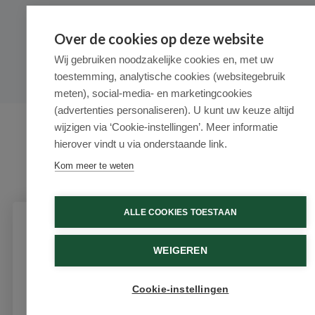
© 2026 - Medimart.nl.
Over de cookies op deze website
Wij gebruiken noodzakelijke cookies en, met uw
toestemming, analytische cookies (websitegebruik
meten), social-media- en marketingcookies
(advertenties personaliseren). U kunt uw keuze altijd
wijzigen via ‘Cookie-instellingen’. Meer informatie
hierover vindt u via onderstaande link.
Kom meer te weten
ALLE COOKIES TOESTAAN
Schrijf je in voor onze nieuwsbrief
WEIGEREN
Ontvang als eerste de beste aanbiedingen en persoonlijk
advies
Cookie-instellingen
Email