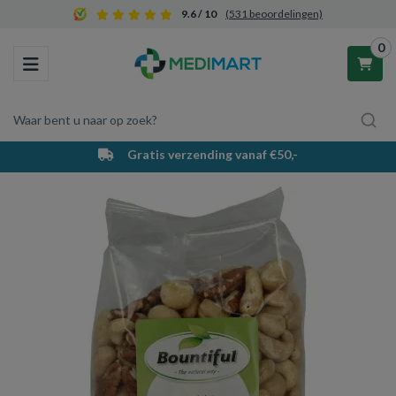
9.6 / 10
(531 beoordelingen)
0
Toggle navigation
Waar bent u naar op zoek?
Gratis verzending vanaf €50,-
Winkelwagen
Uw winkelwagen is leeg.
Vul hem met producten.