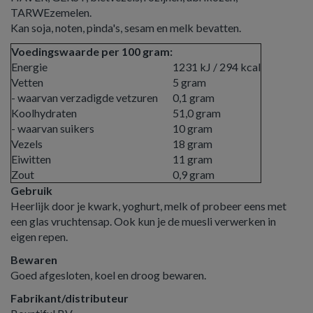
TARWEzemelen.
Kan soja, noten, pinda's, sesam en melk bevatten.
Voedingswaarde per 100 gram:
Energie
1231 kJ / 294 kcal
Vetten
5 gram
- waarvan verzadigde vetzuren
0,1 gram
Koolhydraten
51,0 gram
- waarvan suikers
10 gram
Vezels
18 gram
Eiwitten
11 gram
Zout
0,9 gram
Gebruik
Heerlijk door je kwark, yoghurt, melk of probeer eens met
een glas vruchtensap. Ook kun je de muesli verwerken in
eigen repen.
Bewaren
Goed afgesloten, koel en droog bewaren.
Fabrikant/distributeur