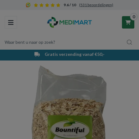
9.6 / 10
(531 beoordelingen)
0
Toggle navigation
Waar bent u naar op zoek?
Gratis verzending vanaf €50,-
Winkelwagen
Uw winkelwagen is leeg.
Vul hem met producten.