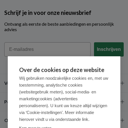
Schrijf je in voor onze nieuwsbrief
Ontvang als eerste de beste aanbiedingen en persoonlijk
advies
Email
Inschrijven
Over de cookies op deze website
Wij gebruiken noodzakelijke cookies en, met uw
Veel gestelde vragen
toestemming, analytische cookies
(websitegebruik meten), social-media- en
marketingcookies (advertenties
Populaire merken
personaliseren). U kunt uw keuze altijd wijzigen
via ‘Cookie-instellingen’. Meer informatie
hierover vindt u via onderstaande link.
Over ons