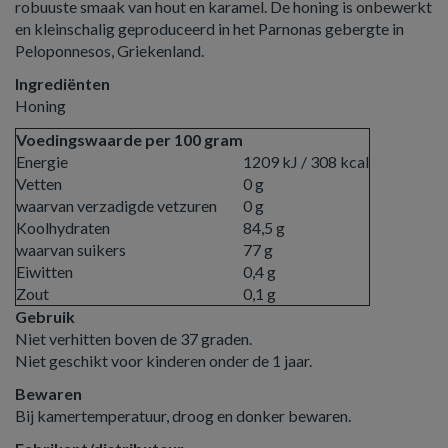
robuuste smaak van hout en karamel. De honing is onbewerkt
en kleinschalig geproduceerd in het Parnonas gebergte in
Peloponnesos, Griekenland.
Ingrediënten
Honing
Voedingswaarde per 100 gram
Energie
1209 kJ / 308 kcal
Vetten
0 g
waarvan verzadigde vetzuren
0 g
Koolhydraten
84,5 g
waarvan suikers
77 g
Eiwitten
0,4 g
Zout
0,1 g
Gebruik
Niet verhitten boven de 37 graden.
Niet geschikt voor kinderen onder de 1 jaar.
Bewaren
Bij kamertemperatuur, droog en donker bewaren.