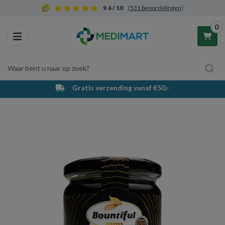
9.6 / 10
(531 beoordelingen)
0
Toggle navigation
Waar bent u naar op zoek?
Gratis verzending vanaf €50,-
Winkelwagen
Uw winkelwagen is leeg.
Vul hem met producten.