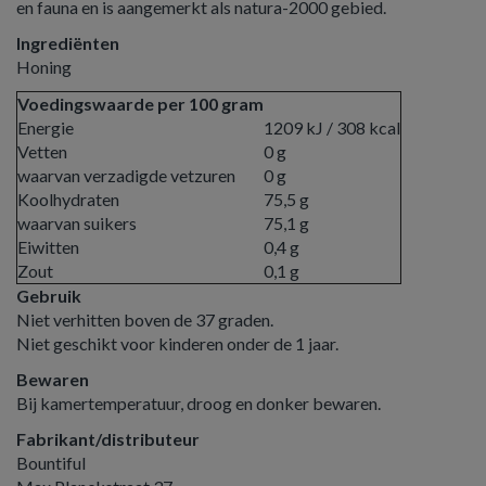
en fauna en is aangemerkt als natura-2000 gebied.
Ingrediënten
Honing
Voedingswaarde per 100 gram
Energie
1209 kJ / 308 kcal
Vetten
0 g
waarvan verzadigde vetzuren
0 g
Koolhydraten
75,5 g
waarvan suikers
75,1 g
Eiwitten
0,4 g
Zout
0,1 g
Gebruik
Niet verhitten boven de 37 graden.
Niet geschikt voor kinderen onder de 1 jaar.
Bewaren
Bij kamertemperatuur, droog en donker bewaren.
Fabrikant/distributeur
Bountiful