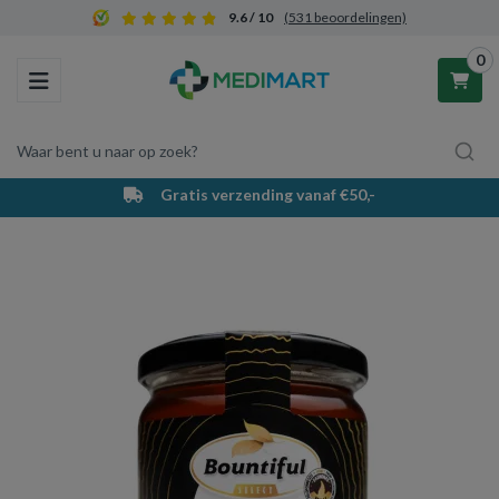
9.6 / 10
(531 beoordelingen)
0
Toggle navigation
Waar bent u naar op zoek?
Gratis verzending vanaf €50,-
Winkelwagen
Uw winkelwagen is leeg.
Vul hem met producten.