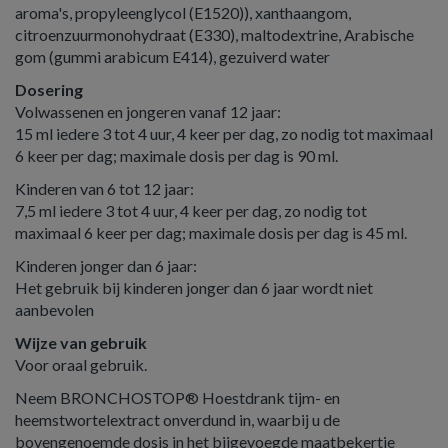
aroma's, propyleenglycol (E1520)), xanthaangom,
citroenzuurmonohydraat (E330), maltodextrine, Arabische
gom (gummi arabicum E414), gezuiverd water
Dosering
Volwassenen en jongeren vanaf 12 jaar:
15 ml iedere 3 tot 4 uur, 4 keer per dag, zo nodig tot maximaal
6 keer per dag; maximale dosis per dag is 90 ml.
Kinderen van 6 tot 12 jaar:
7,5 ml iedere 3 tot 4 uur, 4 keer per dag, zo nodig tot
maximaal 6 keer per dag; maximale dosis per dag is 45 ml.
Kinderen jonger dan 6 jaar:
Het gebruik bij kinderen jonger dan 6 jaar wordt niet
aanbevolen
Wijze van gebruik
Voor oraal gebruik.
Neem BRONCHOSTOP® Hoestdrank tijm- en
heemstwortelextract onverdund in, waarbij u de
bovengenoemde dosis in het bijgevoegde maatbekertje