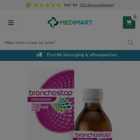
9.6 / 10
(531 beoordelingen)
0
Toggle navigation
Waar bent u naar op zoek?
PostNL bezorging & afhaalpunten
Winkelwagen
Uw winkelwagen is leeg.
Vul hem met producten.