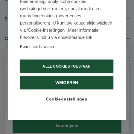
toestemming, analytische cookies
(websitegebruik meten), social-media- en
marketingcookies (advertenties
Populaire merken
personaliseren). U kunt uw keuze altijd wijzigen
via ‘Cookie-instellingen’. Meer informatie
hierover vindt u via onderstaande link.
Over ons
Kom meer te weten
Contact
Schrijf je in voor onze nieuwsbrief
ALLE COOKIES TOESTAAN
Ontvang als eerste de beste aanbiedingen en persoonlijk
advies
WEIGEREN
Voornaam
Cookie-instellingen
9.6 / 10
(531 beoordelingen)
Email
© 2026 - Medimart.nl.
Inschrijven