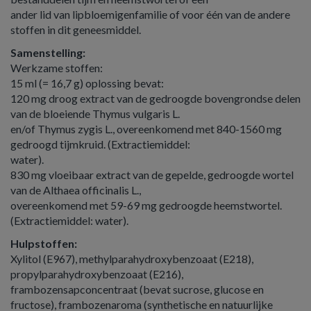
ander lid van lipbloemigenfamilie of voor één van de andere
stoffen in dit geneesmiddel.
Samenstelling:
Werkzame stoffen:
15 ml (= 16,7 g) oplossing bevat:
120 mg droog extract van de gedroogde bovengrondse delen
van de bloeiende Thymus vulgaris L.
en/of Thymus zygis L., overeenkomend met 840-1560 mg
gedroogd tijmkruid. (Extractiemiddel:
water).
830 mg vloeibaar extract van de gepelde, gedroogde wortel
van de Althaea officinalis L.,
overeenkomend met 59-69 mg gedroogde heemstwortel.
(Extractiemiddel: water).
Hulpstoffen:
Xylitol (E967), methylparahydroxybenzoaat (E218),
propylparahydroxybenzoaat (E216),
frambozensapconcentraat (bevat sucrose, glucose en
fructose), frambozenaroma (synthetische en natuurlijke