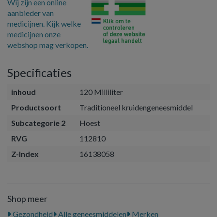
Wij zijn een online
aanbieder van
medicijnen. Kijk welke
medicijnen onze
webshop mag verkopen.
Specificaties
inhoud
120 Milliliter
Productsoort
Traditioneel kruidengeneesmiddel
Subcategorie 2
Hoest
RVG
112810
Z-Index
16138058
Shop meer
Gezondheid
Alle geneesmiddelen
Merken