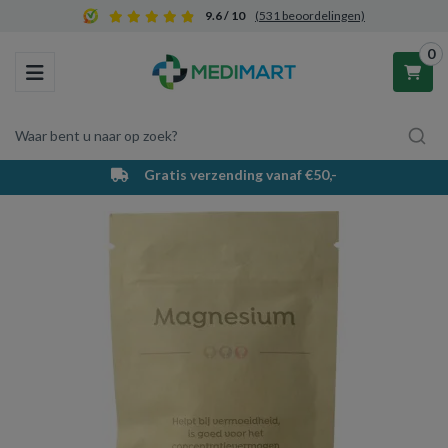
9.6 / 10
(531 beoordelingen)
0
Toggle navigation
Waar bent u naar op zoek?
Gratis verzending vanaf €50,-
Winkelwagen
Uw winkelwagen is leeg.
Vul hem met producten.