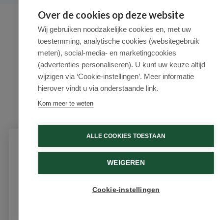
Over de cookies op deze website
Wij gebruiken noodzakelijke cookies en, met uw
toestemming, analytische cookies (websitegebruik
meten), social-media- en marketingcookies
(advertenties personaliseren). U kunt uw keuze altijd
wijzigen via ‘Cookie-instellingen’. Meer informatie
hierover vindt u via onderstaande link.
Kom meer te weten
ALLE COOKIES TOESTAAN
Schrijf je in voor onze nieuwsbrief
WEIGEREN
Ontvang als eerste de beste aanbiedingen en persoonlijk
advies
Cookie-instellingen
Email