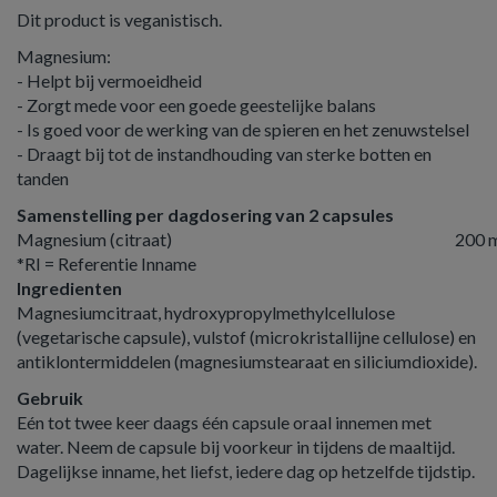
Dit product is veganistisch.
Magnesium:
- Helpt bij vermoeidheid
- Zorgt mede voor een goede geestelijke balans
- Is goed voor de werking van de spieren en het zenuwstelsel
- Draagt bij tot de instandhouding van sterke botten en
tanden
Samenstelling per dagdosering van 2 capsules
Magnesium (citraat)
200 
*RI = Referentie Inname
Ingredienten
Magnesiumcitraat, hydroxypropylmethylcellulose
(vegetarische capsule), vulstof (microkristallijne cellulose) en
antiklontermiddelen (magnesiumstearaat en siliciumdioxide).
Gebruik
Eén tot twee keer daags één capsule oraal innemen met
water. Neem de capsule bij voorkeur in tijdens de maaltijd.
Dagelijkse inname, het liefst, iedere dag op hetzelfde tijdstip.