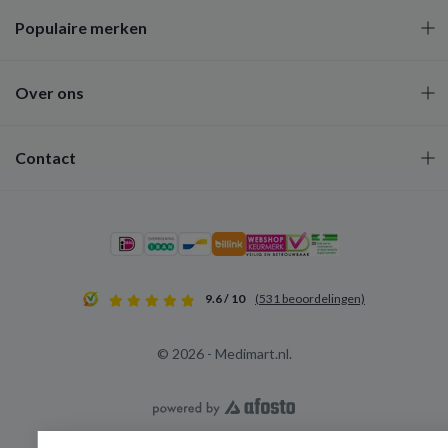
Populaire merken
Over ons
Contact
9.6 / 10
(531 beoordelingen)
© 2026 - Medimart.nl.