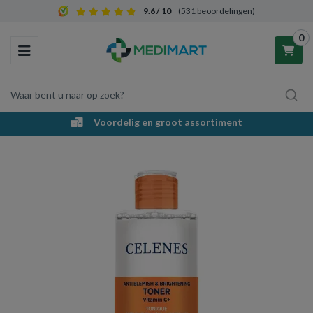
9.6 / 10
(531 beoordelingen)
0
Toggle navigation
Waar bent u naar op zoek?
Voordelig en groot assortiment
Winkelwagen
Uw winkelwagen is leeg.
Vul hem met producten.