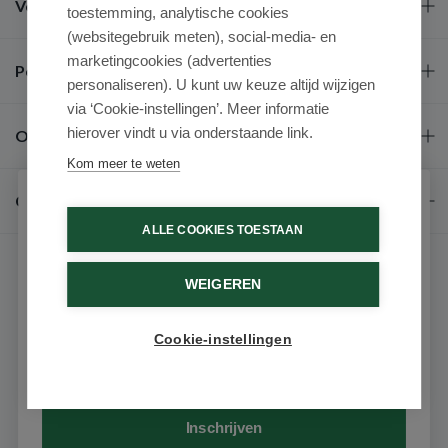
Veel gestelde vragen
toestemming, analytische cookies
(websitegebruik meten), social-media- en
marketingcookies (advertenties
Populaire merken
personaliseren). U kunt uw keuze altijd wijzigen
via ‘Cookie-instellingen’. Meer informatie
hierover vindt u via onderstaande link.
Over ons
Kom meer te weten
Contact
Schrijf je in voor onze nieuwsbrief
ALLE COOKIES TOESTAAN
Ontvang als eerste de beste aanbiedingen en persoonlijk
advies
WEIGEREN
Voornaam
Cookie-instellingen
9.6 / 10
(531 beoordelingen)
Email
© 2026 - Medimart.nl.
Inschrijven