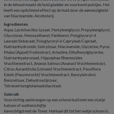
in de inhoud maakt de huid gladder en voorkomt puistjes. Het
heeft een oplichtend effect op de huid door de aanwezigheid
van Niacinamide. Alcoholvrij.
Ingredienten
Aqua, Lactobacillus Lysaat, Pentyleenglycol, Propyleenglycol,
Glycolzuur, Fenoxyethanol, Panthenol, Polyglyceryl-4
Lauraat/Sebacaat, Polyglyceryl-6 Caprylaat/Capraat,
Natriumhydroxide, Salicylzuur, Niacinamide, Glycerine, Pyrus
Malus (Appel) Fruitextract, Arbutine, Ethylhexylglycerine,
Natriumhyaluronaat, Hippophae Rhamnoides
Vruchtenextract, Ananas Sativus (Ananas) Vruchtenextract,
Citrus Aurantifolia (Limoen) Vruchtenextract, Passiflora
Edulis (Passievrucht) Vruchtenextract, Benzylalcohol,
Benzoëzuur, Dehydroazijnzuur,
Tetranatriumglutamaatdiacetaat.
Gebruik
Voorzichtig aanbrengen op een schone huid met een stukje
katoen of wattenschijfje
bevochtigd met de Toner. Herhaal dit tot het watje schoon is.