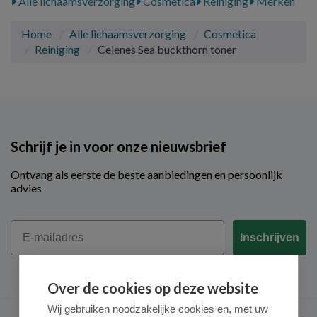
Alle lichaamsverzorging
Cosmetica
Reiniging
Merken
Home
Alle lichaamsverzorging
Cosmetica
Reiniging
Celenes Sea buckthorn toner
Schrijf je in voor onze nieuwsbrief
Ontvang als eerste de beste aanbiedingen en persoonlijk
advies
Email
Inschrijven
Over de cookies op deze website
Wij gebruiken noodzakelijke cookies en, met uw