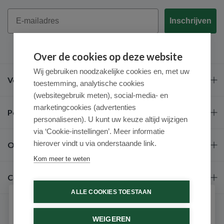
Email
Inschrijven
Over de cookies op deze website
Wij gebruiken noodzakelijke cookies en, met uw
Veel gestelde vragen
toestemming, analytische cookies
(websitegebruik meten), social-media- en
marketingcookies (advertenties
Populaire merken
personaliseren). U kunt uw keuze altijd wijzigen
via ‘Cookie-instellingen’. Meer informatie
hierover vindt u via onderstaande link.
Over ons
Kom meer te weten
Contact
ALLE COOKIES TOESTAAN
Schrijf je in voor onze nieuwsbrief
WEIGEREN
Ontvang als eerste de beste aanbiedingen en persoonlijk