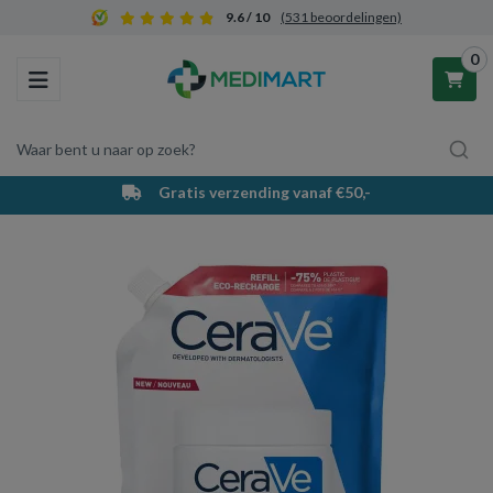
9.6 / 10
(531 beoordelingen)
0
Toggle navigation
Waar bent u naar op zoek?
Gratis verzending vanaf €50,-
Winkelwagen
Uw winkelwagen is leeg.
Vul hem met producten.