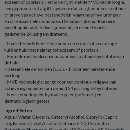
eczeem of psoriasis. Het is verrijkt met de MVE-technologie,
een gepatenteerd afgiftesysteem dat zorgt voor een continue
vrijgave van actieve bestanddelen, waaronder hyaluronzuur
en drie essentiële ceramiden. De natuurlijke huidbarrière
wordt opnieuw in balans gebracht, en de huid wordt
gedurende 24 uur gehydrateerd.
- Hydraterende huidcrème voor een droge tot zeer droge
huid en huid met neiging tot eczeem of psoriasis
- Formule met hyaluronzuur voor een continue hydratatie van
de huid
- 3 essentiële ceramiden (1, 3, 6-II) voor een herstellende
werking
- MVE-technologie: zorgt voor een continue vrijgave van
actieve ingrediënten om de huid 24 uur lang te hydrateren
- Non-comedogeen, hypoallergeen, parfumvrij en
dermatologisch getest
Ingrediënten
Aqua / Water, Glycerin, Cetearyl Alcohol, Caprylic/Capric
Triglyceride, Cetyl Alcohol, Ceteareth-20, Petrolatum,
Potassium Phosphate, Ceramide NP, Ceramide AP, Ceramide