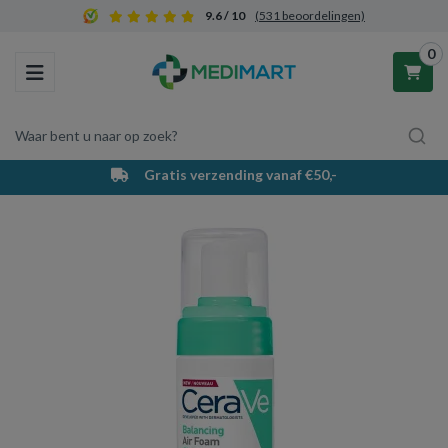
9.6 / 10
(531 beoordelingen)
0
Toggle navigation
Waar bent u naar op zoek?
Gratis verzending vanaf €50,-
Winkelwagen
Uw winkelwagen is leeg.
Vul hem met producten.