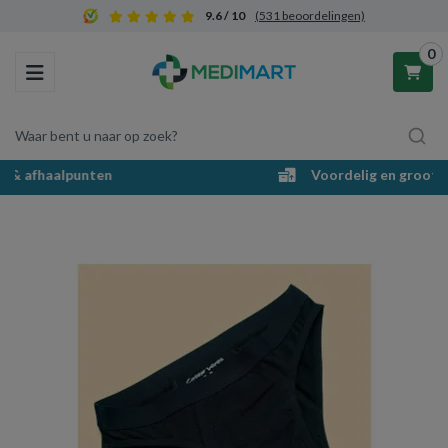
9.6 / 10
(531 beoordelingen)
0
Toggle navigation
Waar bent u naar op zoek?
Voordelig en groot assortiment
Winkelwagen
Uw winkelwagen is leeg.
Vul hem met producten.