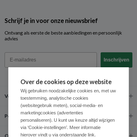
Schrijf je in voor onze nieuwsbrief
Ontvang als eerste de beste aanbiedingen en persoonlijk
advies
Email
Inschrijven
Over de cookies op deze website
Wij gebruiken noodzakelijke cookies en, met uw
Veel gestelde vragen
toestemming, analytische cookies
(websitegebruik meten), social-media- en
marketingcookies (advertenties
Populaire merken
personaliseren). U kunt uw keuze altijd wijzigen
via ‘Cookie-instellingen’. Meer informatie
hierover vindt u via onderstaande link.
Over ons