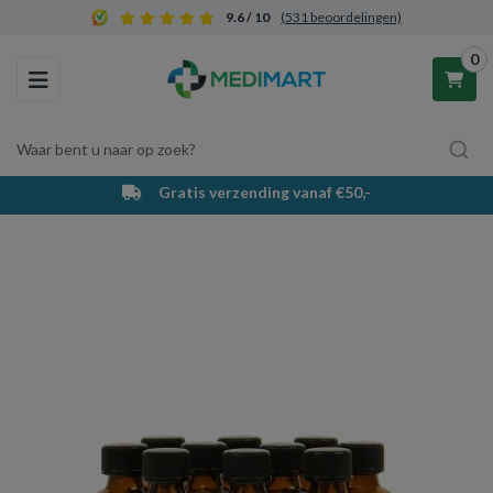
9.6 / 10
(531 beoordelingen)
0
Toggle navigation
Waar bent u naar op zoek?
Gratis verzending vanaf €50,-
Winkelwagen
Uw winkelwagen is leeg.
Vul hem met producten.