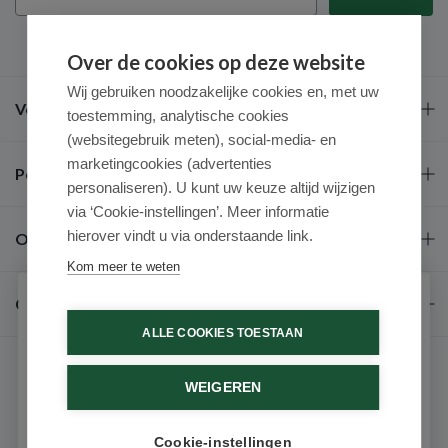
Over de cookies op deze website
Wij gebruiken noodzakelijke cookies en, met uw
Veel gestelde vragen
toestemming, analytische cookies
(websitegebruik meten), social-media- en
marketingcookies (advertenties
Populaire merken
personaliseren). U kunt uw keuze altijd wijzigen
via ‘Cookie-instellingen’. Meer informatie
hierover vindt u via onderstaande link.
Over ons
Kom meer te weten
Contact
Schrijf je in voor onze nieuwsbrief
ALLE COOKIES TOESTAAN
Ontvang als eerste de beste aanbiedingen en persoonlijk
advies
WEIGEREN
Voornaam
Cookie-instellingen
9.6 / 10
(531 beoordelingen)