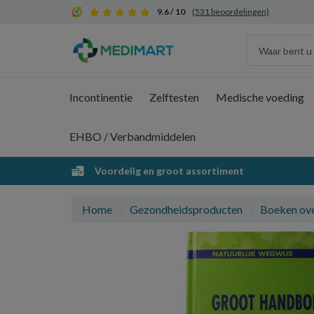
9.6 / 10
(531 beoordelingen)
Incontinentie
Zelftesten
Medische voeding
EHBO / Verbandmiddelen
Voordelig en groot assortiment
Home
Gezondheidsproducten
Boeken ov