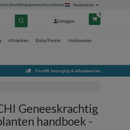
ntact
Bedrijfsgegevens
Kennisbank
Nederlands
0
Inloggen
g
Afslanken
Baby/Peuter
Huishouden
nkelwagen
Uw winkelwagen is leeg.
PostNL bezorging & afhaalpunten
Vul hem met producten.
CHI Geneeskrachtig
planten handboek -