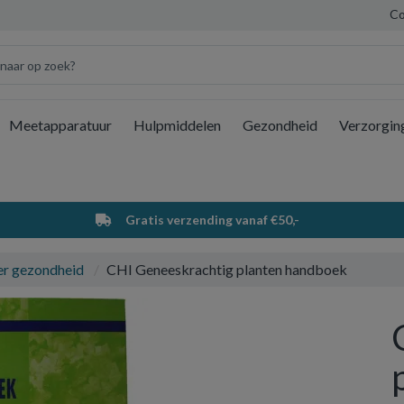
Co
Meetapparatuur
Hulpmiddelen
Gezondheid
Verzorgin
Wi
Gratis verzending vanaf €50,-
er gezondheid
CHI Geneeskrachtig planten handboek