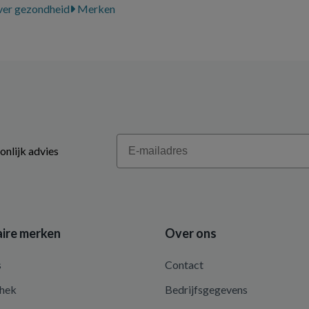
er gezondheid
Merken
Email
onlijk advies
ire merken
Over ons
s
Contact
hek
Bedrijfsgegevens