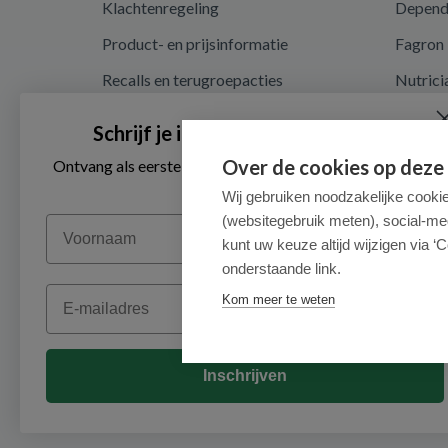
Klachtenregeling
Depen
Product- en prijsinformatie
Fagron
Recalls en terugroepacties
Nutrici
Privacy en cookieverklaring
Schrijf je in voor onze nieuwsbrief
Cookie instellingen
Over de cookies op deze
Ontvang als eerste de beste aanbiedingen en persoonlijk
advies
Algemene voorwaarden
Wij gebruiken noodzakelijke cooki
(websitegebruik meten), social-me
Voornaam
Herroepingsrecht en retouren
kunt uw keuze altijd wijzigen via ‘C
onderstaande link.
Email
Kom meer te weten
Inschrijven
© 2026 - Medimart.nl.