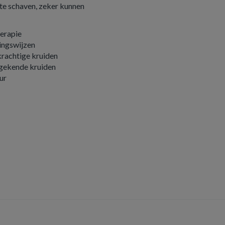
j te schaven, zeker kunnen
erapie
dingswijzen
rachtige kruiden
 gekende kruiden
ur