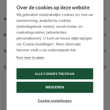
Over de cookies op deze website
Wij gebruiken noodzakelijke cookies en, met uw
Veel gestelde vragen
toestemming, analytische cookies
(websitegebruik meten), social-media- en
marketingcookies (advertenties
Populaire merken
personaliseren). U kunt uw keuze altijd wijzigen
via ‘Cookie-instellingen’. Meer informatie
hierover vindt u via onderstaande link.
Over ons
Kom meer te weten
Contact
ALLE COOKIES TOESTAAN
Schrijf je in voor onze nieuwsbrief
WEIGEREN
Ontvang als eerste de beste aanbiedingen en persoonlijk
advies
Cookie-instellingen
Email
9.6 / 10
(531 beoordelingen)