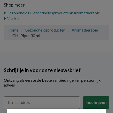
Shop meer
Gezondheid
Gezondheidsproducten
Aromatherapie
Merken
Home
Gezondheidsproducten
Aromatherapie
CHI Pipet 30 ml
Schrijf je in voor onze nieuwsbrief
Ontvang als eerste de beste aanbiedingen en persoonlijk
advies
Email
Inschrijven