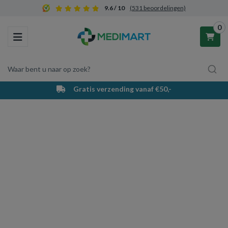
9.6 / 10
(531 beoordelingen)
0
Toggle navigation
Waar bent u naar op zoek?
Gratis verzending vanaf €50,-
Winkelwagen
Uw winkelwagen is leeg.
Vul hem met producten.