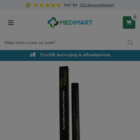
9.6 / 10
(531 beoordelingen)
0
Toggle navigation
Waar bent u naar op zoek?
PostNL bezorging & afhaalpunten
Winkelwagen
Uw winkelwagen is leeg.
Vul hem met producten.