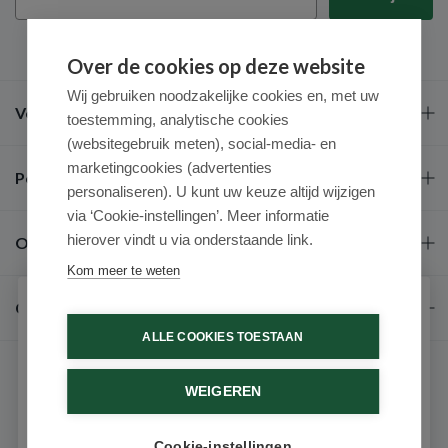
Over de cookies op deze website
Wij gebruiken noodzakelijke cookies en, met uw
Veel gestelde vragen
toestemming, analytische cookies
(websitegebruik meten), social-media- en
marketingcookies (advertenties
Populaire merken
personaliseren). U kunt uw keuze altijd wijzigen
via ‘Cookie-instellingen’. Meer informatie
hierover vindt u via onderstaande link.
Over ons
Kom meer te weten
Contact
Schrijf je in voor onze nieuwsbrief
ALLE COOKIES TOESTAAN
Ontvang als eerste de beste aanbiedingen en persoonlijk
advies
WEIGEREN
Voornaam
Cookie-instellingen