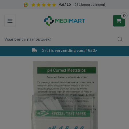
9.6 / 10
(531 beoordelingen)
0
Toggle navigation
Waar bent u naar op zoek?
Gratis verzending vanaf €50,-
Winkelwagen
Uw winkelwagen is leeg.
Vul hem met producten.