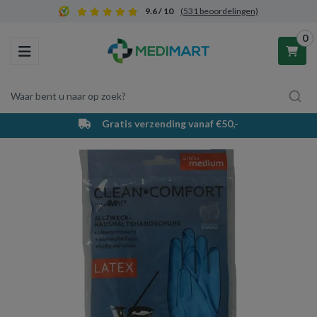
9.6 / 10
(531 beoordelingen)
0
Toggle navigation
Waar bent u naar op zoek?
Gratis verzending vanaf €50,-
Winkelwagen
Uw winkelwagen is leeg.
Vul hem met producten.