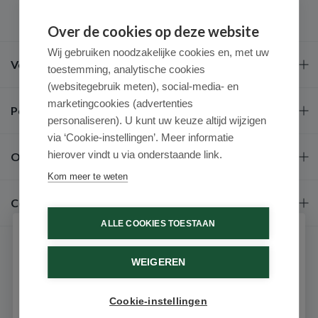
Over de cookies op deze website
Wij gebruiken noodzakelijke cookies en, met uw
Veel gestelde vragen
toestemming, analytische cookies
(websitegebruik meten), social-media- en
marketingcookies (advertenties
Populaire merken
personaliseren). U kunt uw keuze altijd wijzigen
via ‘Cookie-instellingen’. Meer informatie
hierover vindt u via onderstaande link.
Over ons
Kom meer te weten
Contact
ALLE COOKIES TOESTAAN
Schrijf je in voor onze nieuwsbrief
WEIGEREN
Ontvang als eerste de beste aanbiedingen en persoonlijk
advies
Cookie-instellingen
Email
9.6 / 10
(531 beoordelingen)