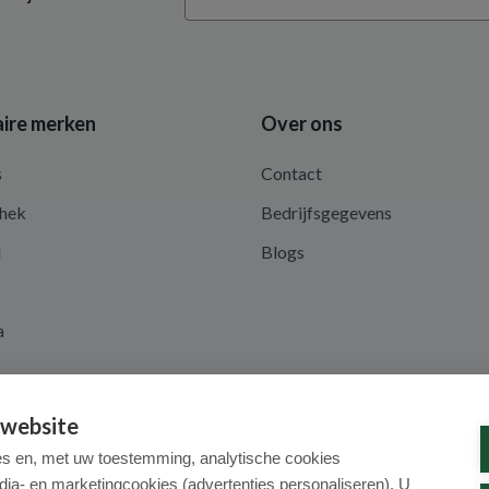
ire merken
Over ons
s
Contact
hek
Bedrijfsgegevens
d
Blogs
a
 website
es en, met uw toestemming, analytische cookies
dia- en marketingcookies (advertenties personaliseren). U