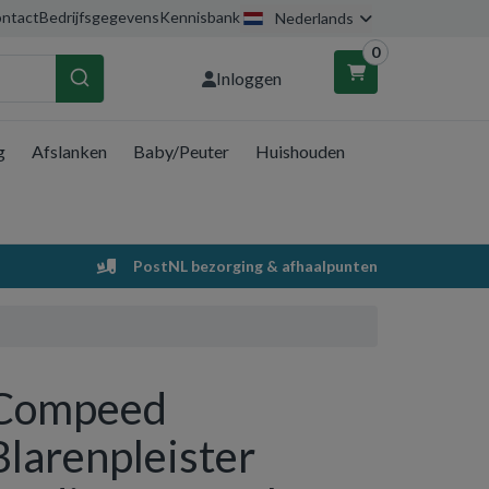
ntact
Bedrijfsgegevens
Kennisbank
Nederlands
0
Inloggen
g
Afslanken
Baby/Peuter
Huishouden
nkelwagen
Uw winkelwagen is leeg.
PostNL bezorging & afhaalpunten
Vul hem met producten.
Compeed
Blarenpleister