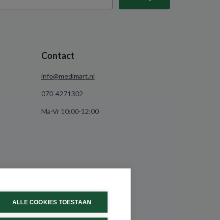
Contact
info@medimart.nl
070-4271302
Ma-Vr 10:00-12:00
ALLE COOKIES TOESTAAN