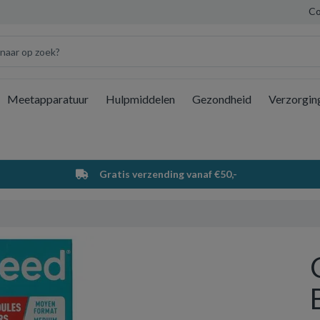
Co
Meetapparatuur
Hulpmiddelen
Gezondheid
Verzorgin
Wi
Gratis verzending vanaf €50,-