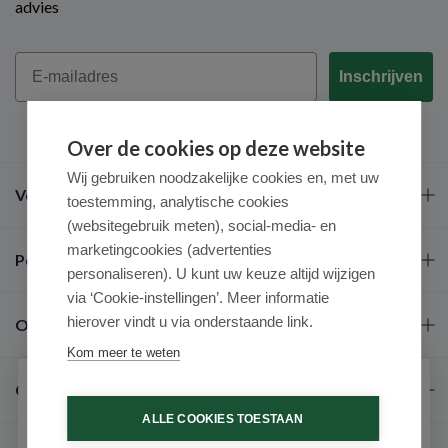
advies
Email
Inschrijven
Over de cookies op deze website
Wij gebruiken noodzakelijke cookies en, met uw
Veel gestelde vragen
toestemming, analytische cookies
(websitegebruik meten), social-media- en
marketingcookies (advertenties
Populaire merken
personaliseren). U kunt uw keuze altijd wijzigen
via ‘Cookie-instellingen’. Meer informatie
hierover vindt u via onderstaande link.
Over ons
Kom meer te weten
Contact
Schrijf je in voor onze nieuwsbrief
ALLE COOKIES TOESTAAN
Ontvang als eerste de beste aanbiedingen en persoonlijk
advies