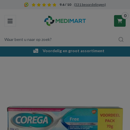
9.6 / 10
(531 beoordelingen)
0
Toggle navigation
Waar bent u naar op zoek?
Voordelig en groot assortiment
Winkelwagen
Uw winkelwagen is leeg.
Vul hem met producten.