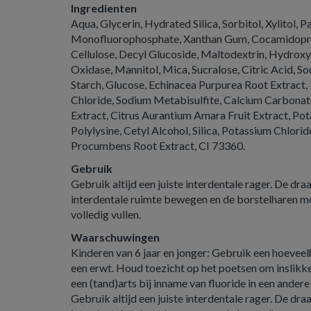
Ingredienten
Aqua, Glycerin, Hydrated Silica, Sorbitol, Xylitol,
Monofluorophosphate, Xanthan Gum, Cocamidoprop
Cellulose, Decyl Glucoside, Maltodextrin, Hydroxy
Oxidase, Mannitol, Mica, Sucralose, Citric Acid, 
Starch, Glucose, Echinacea Purpurea Root Extract,
Chloride, Sodium Metabisulfite, Calcium Carbonate
Extract, Citrus Aurantium Amara Fruit Extract, Po
Polylysine, Cetyl Alcohol, Silica, Potassium Chlor
Procumbens Root Extract, CI 73360.
Gebruik
Gebruik altijd een juiste interdentale rager. De dr
interdentale ruimte bewegen en de borstelharen mo
volledig vullen.
Waarschuwingen
Kinderen van 6 jaar en jonger: Gebruik een hoeveel
een erwt. Houd toezicht op het poetsen om inslik
een (tand)arts bij inname van fluoride in een ander
Gebruik altijd een juiste interdentale rager. De dr