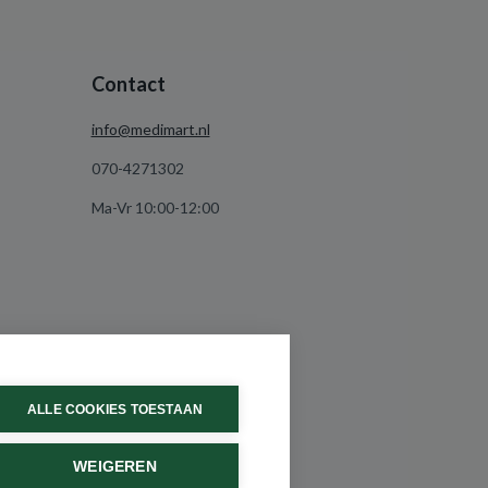
Contact
info@medimart.nl
070-4271302
Ma-Vr 10:00-12:00
ALLE COOKIES TOESTAAN
WEIGEREN