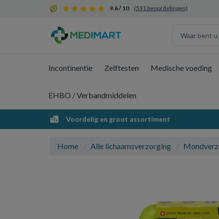
9.6 / 10
(531 beoordelingen)
Incontinentie
Zelftesten
Medische voeding
EHBO / Verbandmiddelen
Voordelig en groot assortiment
Home
Alle lichaamsverzorging
Mondverz