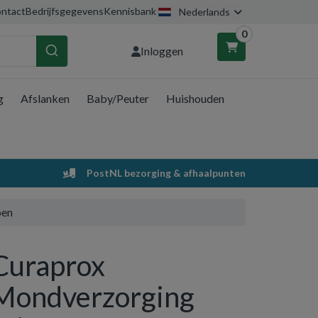
ntact
Bedrijfsgegevens
Kennisbank
Nederlands
0
Inloggen
g
Afslanken
Baby/Peuter
Huishouden
nkelwagen
Uw winkelwagen is leeg.
PostNL bezorging & afhaalpunten
Vul hem met producten.
oen
Curaprox
Mondverzorging