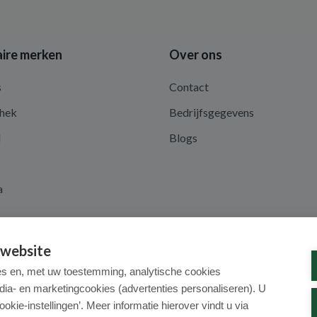
ire merken
Over ons
s
Contact
hek
Bedrijfsgegevens
d
Blogs
a
 website
es en, met uw toestemming, analytische cookies
dia- en marketingcookies (advertenties personaliseren). U
ookie-instellingen’. Meer informatie hierover vindt u via