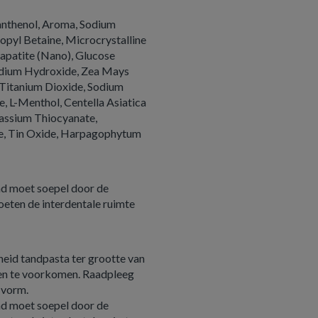
 Panthenol, Aroma, Sodium
yl Betaine, Microcrystalline
apatite (Nano), Glucose
Sodium Hydroxide, Zea Mays
 Titanium Dioxide, Sodium
, L-Menthol, Centella Asiatica
tassium Thiocyanate,
ide, Tin Oxide, Harpagophytum
aad moet soepel door de
eten de interdentale ruimte
heid tandpasta ter grootte van
ken te voorkomen. Raadpleeg
e vorm.
aad moet soepel door de