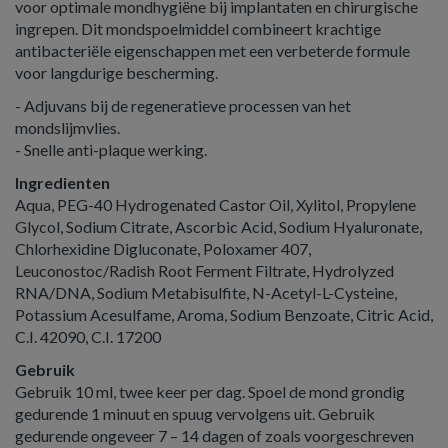
voor optimale mondhygiëne bij implantaten en chirurgische
ingrepen. Dit mondspoelmiddel combineert krachtige
antibacteriële eigenschappen met een verbeterde formule
voor langdurige bescherming.
- Adjuvans bij de regeneratieve processen van het
mondslijmvlies.
- Snelle anti-plaque werking.
Ingredienten
Aqua, PEG-40 Hydrogenated Castor Oil, Xylitol, Propylene
Glycol, Sodium Citrate, Ascorbic Acid, Sodium Hyaluronate,
Chlorhexidine Digluconate, Poloxamer 407,
Leuconostoc/Radish Root Ferment Filtrate, Hydrolyzed
RNA/DNA, Sodium Metabisulfite, N-Acetyl-L-Cysteine,
Potassium Acesulfame, Aroma, Sodium Benzoate, Citric Acid,
C.I. 42090, C.I. 17200
Gebruik
Gebruik 10 ml, twee keer per dag. Spoel de mond grondig
gedurende 1 minuut en spuug vervolgens uit. Gebruik
gedurende ongeveer 7 – 14 dagen of zoals voorgeschreven