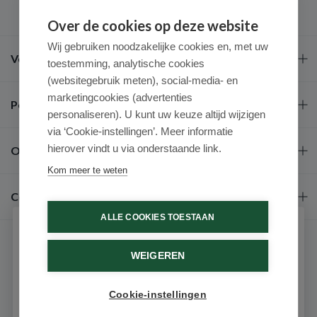
Over de cookies op deze website
Wij gebruiken noodzakelijke cookies en, met uw
Veel gestelde vragen
toestemming, analytische cookies
(websitegebruik meten), social-media- en
marketingcookies (advertenties
Populaire merken
personaliseren). U kunt uw keuze altijd wijzigen
via ‘Cookie-instellingen’. Meer informatie
hierover vindt u via onderstaande link.
Over ons
Kom meer te weten
Contact
ALLE COOKIES TOESTAAN
Schrijf je in voor onze nieuwsbrief
WEIGEREN
Ontvang als eerste de beste aanbiedingen en persoonlijk
advies
Cookie-instellingen
Email
9.6 / 10
(531 beoordelingen)