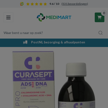
9.6 / 10
(531 beoordelingen)
0
Toggle navigation
Waar bent u naar op zoek?
PostNL bezorging & afhaalpunten
Winkelwagen
Uw winkelwagen is leeg.
Vul hem met producten.