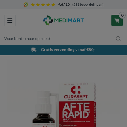
9.6 / 10
(531 beoordelingen)
0
Toggle navigation
Waar bent u naar op zoek?
Gratis verzending vanaf €50,-
Winkelwagen
Uw winkelwagen is leeg.
Vul hem met producten.