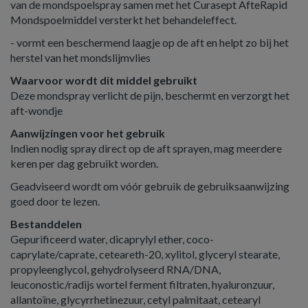
van de mondspoelspray samen met het Curasept AfteRapid
Mondspoelmiddel versterkt het behandeleffect.
- vormt een beschermend laagje op de aft en helpt zo bij het
herstel van het mondslijmvlies
Waarvoor wordt dit middel gebruikt
Deze mondspray verlicht de pijn, beschermt en verzorgt het
aft-wondje
Aanwijzingen voor het gebruik
Indien nodig spray direct op de aft sprayen, mag meerdere
keren per dag gebruikt worden.
Geadviseerd wordt om vóór gebruik de gebruiksaanwijzing
goed door te lezen.
Bestanddelen
Gepurificeerd water, dicaprylyl ether, coco-
caprylate/caprate, ceteareth-20, xylitol, glyceryl stearate,
propyleenglycol, gehydrolyseerd RNA/DNA,
leuconostic/radijs wortel ferment filtraten, hyaluronzuur,
allantoïne, glycyrrhetinezuur, cetyl palmitaat, cetearyl