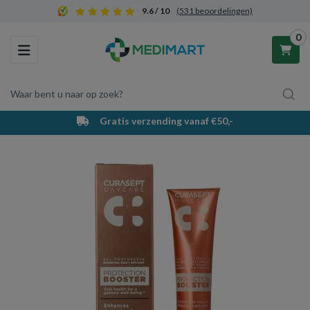
9.6 / 10
(531 beoordelingen)
0
Toggle navigation
Waar bent u naar op zoek?
Gratis verzending vanaf €50,-
Winkelwagen
Uw winkelwagen is leeg.
Vul hem met producten.