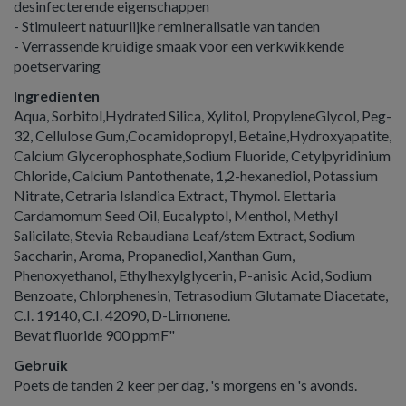
desinfecterende eigenschappen
- Stimuleert natuurlijke remineralisatie van tanden
- Verrassende kruidige smaak voor een verkwikkende
poetservaring
Ingredienten
Aqua, Sorbitol,Hydrated Silica, Xylitol, PropyleneGlycol, Peg-
32, Cellulose Gum,Cocamidopropyl, Betaine,Hydroxyapatite,
Calcium Glycerophosphate,Sodium Fluoride, Cetylpyridinium
Chloride, Calcium Pantothenate, 1,2-hexanediol, Potassium
Nitrate, Cetraria Islandica Extract, Thymol. Elettaria
Cardamomum Seed Oil, Eucalyptol, Menthol, Methyl
Salicilate, Stevia Rebaudiana Leaf/stem Extract, Sodium
Saccharin, Aroma, Propanediol, Xanthan Gum,
Phenoxyethanol, Ethylhexylglycerin, P-anisic Acid, Sodium
Benzoate, Chlorphenesin, Tetrasodium Glutamate Diacetate,
C.I. 19140, C.I. 42090, D-Limonene.
Bevat fluoride 900 ppmF"
Gebruik
Poets de tanden 2 keer per dag, 's morgens en 's avonds.