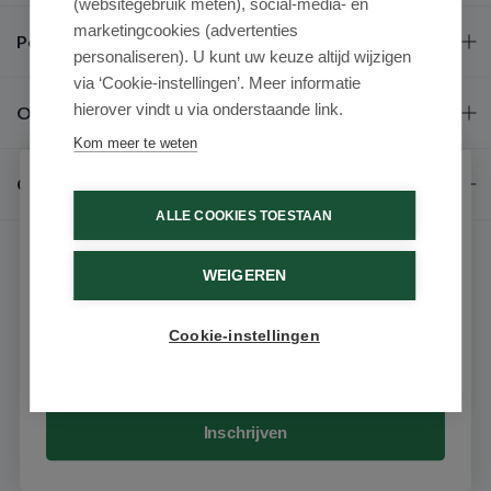
(websitegebruik meten), social-media- en
marketingcookies (advertenties
Populaire merken
personaliseren). U kunt uw keuze altijd wijzigen
via ‘Cookie-instellingen’. Meer informatie
hierover vindt u via onderstaande link.
Over ons
Kom meer te weten
Contact
Schrijf je in voor onze nieuwsbrief
ALLE COOKIES TOESTAAN
Ontvang als eerste de beste aanbiedingen en persoonlijk
advies
WEIGEREN
Voornaam
Cookie-instellingen
9.6 / 10
(531 beoordelingen)
Email
© 2026 - Medimart.nl.
Inschrijven