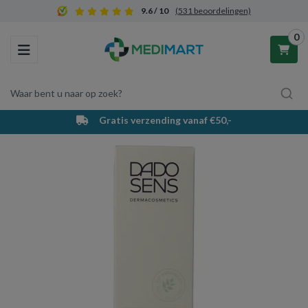
9.6 / 10
(531 beoordelingen)
0
Toggle navigation
Waar bent u naar op zoek?
Gratis verzending vanaf €50,-
Winkelwagen
Uw winkelwagen is leeg.
Vul hem met producten.