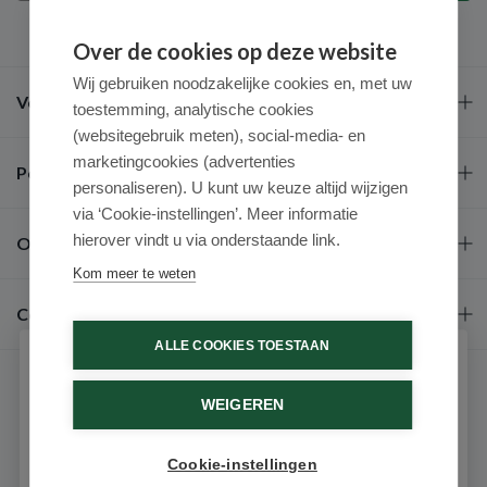
Over de cookies op deze website
Wij gebruiken noodzakelijke cookies en, met uw
Veel gestelde vragen
toestemming, analytische cookies
(websitegebruik meten), social-media- en
marketingcookies (advertenties
Populaire merken
personaliseren). U kunt uw keuze altijd wijzigen
via ‘Cookie-instellingen’. Meer informatie
hierover vindt u via onderstaande link.
Over ons
Kom meer te weten
Contact
ALLE COOKIES TOESTAAN
Schrijf je in voor onze nieuwsbrief
WEIGEREN
Ontvang als eerste de beste aanbiedingen en persoonlijk
advies
Cookie-instellingen
Email
9.6 / 10
(531 beoordelingen)