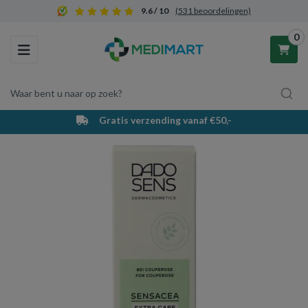
9.6 / 10
(531 beoordelingen)
0
Toggle navigation
Waar bent u naar op zoek?
Gratis verzending vanaf €50,-
Winkelwagen
Uw winkelwagen is leeg.
Vul hem met producten.