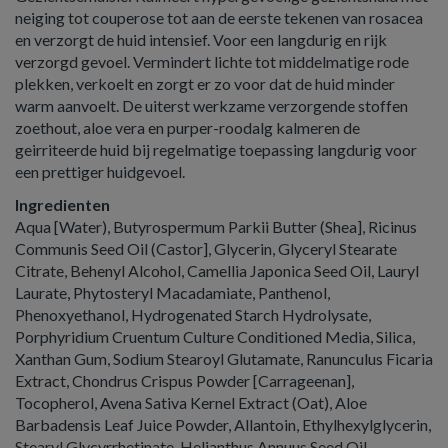
neiging tot couperose tot aan de eerste tekenen van rosacea
en verzorgt de huid intensief. Voor een langdurig en rijk
verzorgd gevoel. Vermindert lichte tot middelmatige rode
plekken, verkoelt en zorgt er zo voor dat de huid minder
warm aanvoelt. De uiterst werkzame verzorgende stoffen
zoethout, aloe vera en purper-roodalg kalmeren de
geirriteerde huid bij regelmatige toepassing langdurig voor
een prettiger huidgevoel.
Ingredienten
Aqua [Water), Butyrospermum Parkii Butter (Shea], Ricinus
Communis Seed Oil (Castor], Glycerin, Glyceryl Stearate
Citrate, Behenyl Alcohol, Camellia Japonica Seed Oil, Lauryl
Laurate, Phytosteryl Macadamiate, Panthenol,
Phenoxyethanol, Hydrogenated Starch Hydrolysate,
Porphyridium Cruentum Culture Conditioned Media, Silica,
Xanthan Gum, Sodium Stearoyl Glutamate, Ranunculus Ficaria
Extract, Chondrus Crispus Powder [Carrageenan],
Tocopherol, Avena Sativa Kernel Extract (Oat), Aloe
Barbadensis Leaf Juice Powder, Allantoin, Ethylhexylglycerin,
Stearyl Glycyrrhetinate, Helianthus Annuus Seed Oil