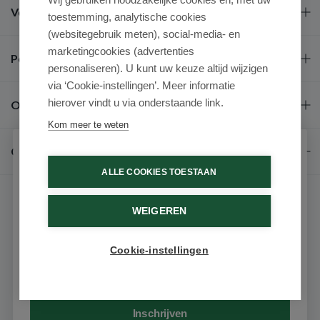
Veel gestelde vragen
toestemming, analytische cookies
(websitegebruik meten), social-media- en
marketingcookies (advertenties
Populaire merken
personaliseren). U kunt uw keuze altijd wijzigen
via ‘Cookie-instellingen’. Meer informatie
hierover vindt u via onderstaande link.
Over ons
Kom meer te weten
Contact
Schrijf je in voor onze nieuwsbrief
ALLE COOKIES TOESTAAN
Ontvang als eerste de beste aanbiedingen en persoonlijk
advies
WEIGEREN
Voornaam
Cookie-instellingen
9.6 / 10
(531 beoordelingen)
Email
© 2026 - Medimart.nl.
Inschrijven