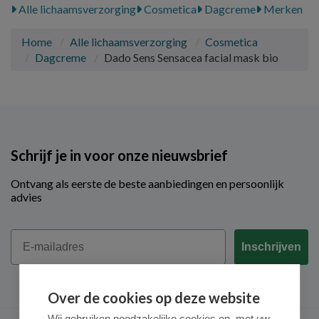
Alle lichaamsverzorging
Cosmetica
Dagcreme
Merken
Home
Alle lichaamsverzorging
Cosmetica
Dagcreme
Dado Sens Sensacea facial mask bio
Schrijf je in voor onze nieuwsbrief
Ontvang als eerste de beste aanbiedingen en persoonlijk
advies
Email
Inschrijven
Over de cookies op deze website
Wij gebruiken noodzakelijke cookies en, met uw