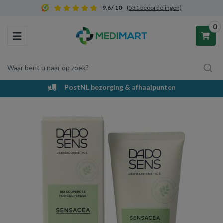
9.6 / 10
(531 beoordelingen)
0
Toggle navigation
Waar bent u naar op zoek?
PostNL bezorging & afhaalpunten
Winkelwagen
Uw winkelwagen is leeg.
Vul hem met producten.