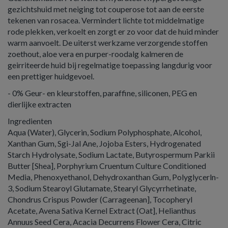
gezichtshuid met neiging tot couperose tot aan de eerste
tekenen van rosacea. Vermindert lichte tot middelmatige
rode plekken, verkoelt en zorgt er zo voor dat de huid minder
warm aanvoelt. De uiterst werkzame verzorgende stoffen
zoethout, aloe vera en purper-roodalg kalmeren de
geirriteerde huid bij regelmatige toepassing langdurig voor
een prettiger huidgevoel.
- 0% Geur- en kleurstoffen, paraffine, siliconen, PEG en
dierlijke extracten
Ingredienten
Aqua (Water), Glycerin, Sodium Polyphosphate, Alcohol,
Xanthan Gum, Sgi-Jal Ane, Jojoba Esters, Hydrogenated
Starch Hydrolysate, Sodium Lactate, Butyrospermum Parkii
Butter [Shea], Porphyrium Cruentum Culture Conditioned
Media, Phenoxyethanol, Dehydroxanthan Gum, Polyglycerln-
3, Sodium Stearoyl Glutamate, Stearyl Glycyrrhetinate,
Chondrus Crispus Powder (Carrageenan], Tocopheryl
Acetate, Avena Sativa Kernel Extract (Oat], Helianthus
Annuus Seed Cera, Acacia Decurrens Flower Cera, Citric