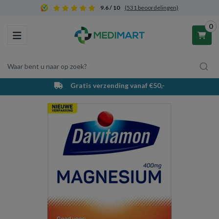
9.6 / 10
(531 beoordelingen)
0
Toggle navigation
Waar bent u naar op zoek?
Gratis verzending vanaf €50,-
PostNL
Winkelwagen
Uw winkelwagen is leeg.
Vul hem met producten.