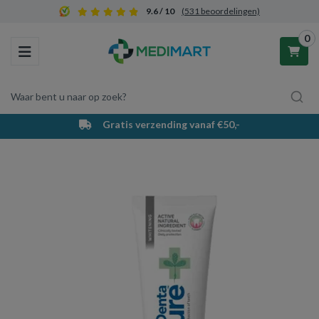
9.6 / 10
(531 beoordelingen)
0
Toggle navigation
Waar bent u naar op zoek?
Gratis verzending vanaf €50,-
Winkelwagen
Uw winkelwagen is leeg.
Vul hem met producten.