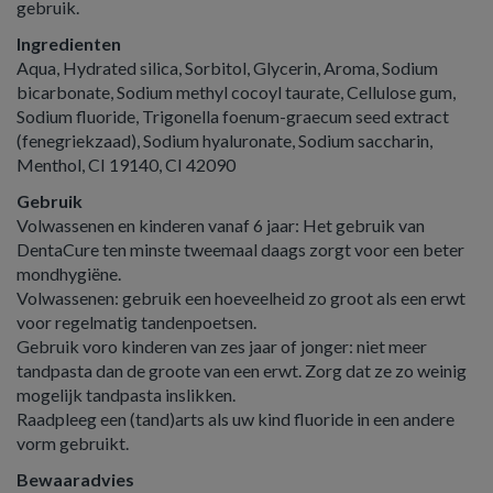
gebruik.
Ingredienten
Aqua, Hydrated silica, Sorbitol, Glycerin, Aroma, Sodium
bicarbonate, Sodium methyl cocoyl taurate, Cellulose gum,
Sodium fluoride, Trigonella foenum-graecum seed extract
(fenegriekzaad), Sodium hyaluronate, Sodium saccharin,
Menthol, CI 19140, CI 42090
Gebruik
Volwassenen en kinderen vanaf 6 jaar: Het gebruik van
DentaCure ten minste tweemaal daags zorgt voor een beter
mondhygiëne.
Volwassenen: gebruik een hoeveelheid zo groot als een erwt
voor regelmatig tandenpoetsen.
Gebruik voro kinderen van zes jaar of jonger: niet meer
tandpasta dan de groote van een erwt. Zorg dat ze zo weinig
mogelijk tandpasta inslikken.
Raadpleeg een (tand)arts als uw kind fluoride in een andere
vorm gebruikt.
Bewaaradvies