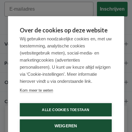
Email
Inschrijven
Over de cookies op deze website
Wij gebruiken noodzakelijke cookies en, met uw
Veel gestelde vragen
toestemming, analytische cookies
(websitegebruik meten), social-media- en
marketingcookies (advertenties
Populaire merken
personaliseren). U kunt uw keuze altijd wijzigen
via ‘Cookie-instellingen’. Meer informatie
hierover vindt u via onderstaande link.
Over ons
Kom meer te weten
Contact
ALLE COOKIES TOESTAAN
Schrijf je in voor onze nieuwsbrief
WEIGEREN
Ontvang als eerste de beste aanbiedingen en persoonlijk