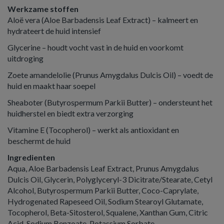
Werkzame stoffen
Aloë vera (Aloe Barbadensis Leaf Extract) – kalmeert en
hydrateert de huid intensief
Glycerine – houdt vocht vast in de huid en voorkomt
uitdroging
Zoete amandelolie (Prunus Amygdalus Dulcis Oil) – voedt de
huid en maakt haar soepel
Sheaboter (Butyrospermum Parkii Butter) – ondersteunt het
huidherstel en biedt extra verzorging
Vitamine E (Tocopherol) – werkt als antioxidant en
beschermt de huid
Ingredienten
Aqua, Aloe Barbadensis Leaf Extract, Prunus Amygdalus
Dulcis Oil, Glycerin, Polyglyceryl-3 Dicitrate/Stearate, Cetyl
Alcohol, Butyrospermum Parkii Butter, Coco-Caprylate,
Hydrogenated Rapeseed Oil, Sodium Stearoyl Glutamate,
Tocopherol, Beta-Sitosterol, Squalene, Xanthan Gum, Citric
Acid, Sodium Benzoate, Potassium Sorbate