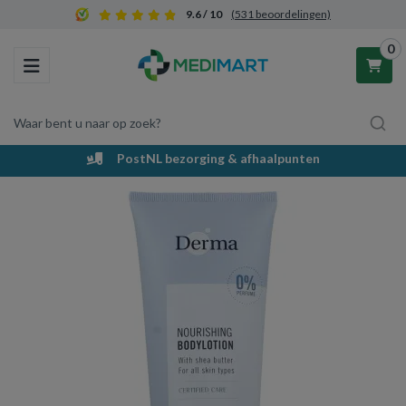
9.6 / 10
(531 beoordelingen)
0
Toggle navigation
Waar bent u naar op zoek?
PostNL bezorging & afhaalpunten
Winkelwagen
Uw winkelwagen is leeg.
Vul hem met producten.