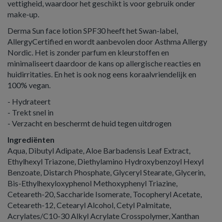
vettigheid, waardoor het geschikt is voor gebruik onder
make-up.
Derma Sun face lotion SPF30 heeft het Swan-label,
AllergyCertified en wordt aanbevolen door Asthma Allergy
Nordic. Het is zonder parfum en kleurstoffen en
minimaliseert daardoor de kans op allergische reacties en
huidirritaties. En het is ook nog eens koraalvriendelijk en
100% vegan.
- Hydrateert
- Trekt snel in
- Verzacht en beschermt de huid tegen uitdrogen
Ingrediënten
Aqua, Dibutyl Adipate, Aloe Barbadensis Leaf Extract,
Ethylhexyl Triazone, Diethylamino Hydroxybenzoyl Hexyl
Benzoate, Distarch Phosphate, Glyceryl Stearate, Glycerin,
Bis-Ethylhexyloxyphenol Methoxyphenyl Triazine,
Ceteareth-20, Saccharide Isomerate, Tocopheryl Acetate,
Ceteareth-12, Cetearyl Alcohol, Cetyl Palmitate,
Acrylates/C10-30 Alkyl Acrylate Crosspolymer, Xanthan