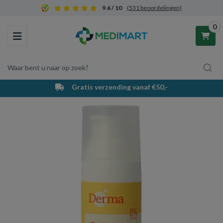
9.6 / 10
(531 beoordelingen)
0
Toggle navigation
Waar bent u naar op zoek?
Gratis verzending vanaf €50,-
Winkelwagen
Uw winkelwagen is leeg.
Vul hem met producten.