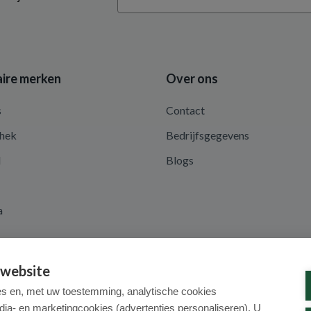
ire merken
Over ons
s
Contact
hek
Bedrijfsgegevens
d
Blogs
a
 website
es en, met uw toestemming, analytische cookies
dia- en marketingcookies (advertenties personaliseren). U