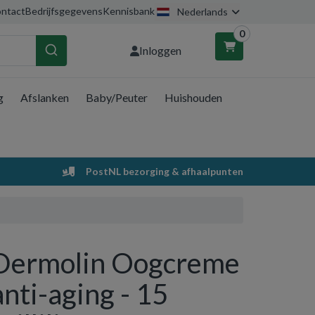
ntact
Bedrijfsgegevens
Kennisbank
Nederlands
0
Inloggen
g
Afslanken
Baby/Peuter
Huishouden
nkelwagen
Uw winkelwagen is leeg.
PostNL bezorging & afhaalpunten
Vul hem met producten.
Dermolin Oogcreme
anti-aging - 15