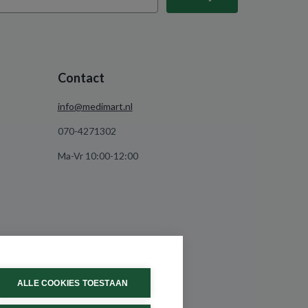
Contact
info@medimart.nl
070-4271302
Ma-Vr 10:00-12:00
ALLE COOKIES TOESTAAN