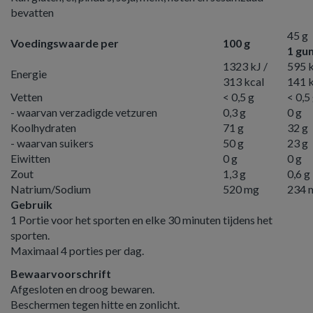
bevatten
45 g
Voedingswaarde per
100 g
1 gu
1323 kJ /
595 k
Energie
313 kcal
141 k
Vetten
< 0,5 g
< 0,5
- waarvan verzadigde vetzuren
0,3 g
0 g
Koolhydraten
71 g
32 g
- waarvan suikers
50 g
23 g
Eiwitten
0 g
0 g
Zout
1,3 g
0,6 g
Natrium/Sodium
520 mg
234 
Gebruik
1 Portie voor het sporten en elke 30 minuten tijdens het
sporten.
Maximaal 4 porties per dag.
Bewaarvoorschrift
Afgesloten en droog bewaren.
Beschermen tegen hitte en zonlicht.