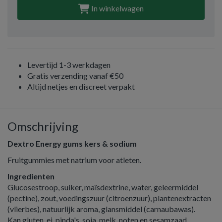
In winkelwagen
Levertijd 1-3 werkdagen
Gratis verzending vanaf €50
Altijd netjes en discreet verpakt
Omschrijving
Dextro Energy gums kers & sodium
Fruitgummies met natrium voor atleten.
Ingredienten
Glucosestroop, suiker, maïsdextrine, water, geleermiddel
(pectine), zout, voedingszuur (citroenzuur), plantenextracten
(vlierbes), natuurlijk aroma, glansmiddel (carnaubawas).
Kan gluten, ei, pinda's, soja, melk, noten en sesamzaad