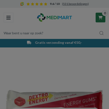
9.6 / 10
(531 beoordelingen)
0
Toggle navigation
Waar bent u naar op zoek?
Gratis verzending vanaf €50,-
Winkelwagen
Uw winkelwagen is leeg.
Vul hem met producten.