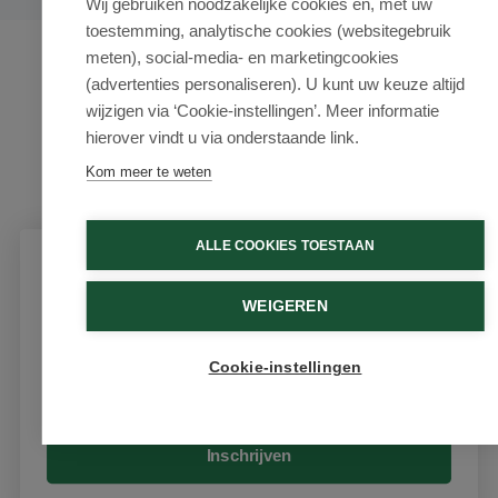
Wij gebruiken noodzakelijke cookies en, met uw
toestemming, analytische cookies (websitegebruik
meten), social-media- en marketingcookies
(advertenties personaliseren). U kunt uw keuze altijd
wijzigen via ‘Cookie-instellingen’. Meer informatie
hierover vindt u via onderstaande link.
Kom meer te weten
ALLE COOKIES TOESTAAN
Schrijf je in voor onze nieuwsbrief
WEIGEREN
Ontvang als eerste de beste aanbiedingen en persoonlijk
advies
Cookie-instellingen
Email
Inschrijven