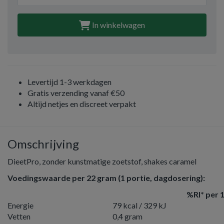
In winkelwagen
Levertijd 1-3 werkdagen
Gratis verzending vanaf €50
Altijd netjes en discreet verpakt
Omschrijving
DieetPro, zonder kunstmatige zoetstof, shakes caramel
Voedingswaarde per 22 gram (1 portie, dagdosering):
%RI* per 
Energie
79 kcal / 329 kJ
Vetten
0,4 gram