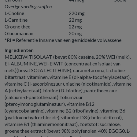
Overige voedingsstoffen
L-Choline
220 mg
L-Carnitine
22 mg
Groene thee
22 mg
Glucomannan
20 mg
*RI = Referentie Inname van een gemiddelde volwassene
Ingredienten
MELKEIWITISOLAAT (bevat 80% caseïne, 20% WEI (melk),
EI-ALBUMINE, WEI-EIWIT (concentraat en isolaat van
melk)(bevat SOJA LECITHINE), caramel aroma, L-choline-
bitartraat, vitaminen, vitamine E (dl-alpha-tocoferylacetaat),
vitamine C (l-ascorbinezuur), niacine (nicotinamide), vitamine
A (retinylacetaat), biotine (D-biotine), pantotheenzuur
(calcium-d-pantothenaat), foliumzuur
(pteroylmonoglutaminezuur), vitamine B12
(cyanocobalamine), vitamine B2 (riboflavine), vitamine B6
(pyridoxinehydrochloride), vitamine D3 (cholecalciferol),
vitamine B1 (thiaminemononitraat), zoetstof: sucralose,
groene thee extract (bevat 98% polyfenolen, 40% EGCG0, L-