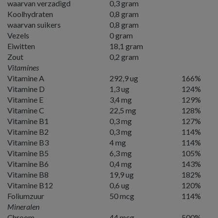
waarvan verzadigd
0,3 gram
Koolhydraten
0,8 gram
waarvan suikers
0,8 gram
Vezels
0 gram
Eiwitten
18,1 gram
Zout
0,2 gram
Vitamines
Vitamine A
292,9 ug
166%
Vitamine D
1,3 ug
124%
Vitamine E
3,4 mg
129%
Vitamine C
22,5 mg
128%
Vitamine B1
0,3 mg
127%
Vitamine B2
0,3 mg
114%
Vitamine B3
4 mg
114%
Vitamine B5
6,3 mg
105%
Vitamine B6
0,4 mg
143%
Vitamine B8
19,9 ug
182%
Vitamine B12
0,6 ug
120%
Foliumzuur
50 mcg
114%
Mineralen
Chroom
44 mcg
500%