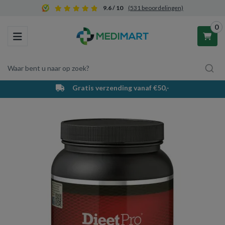
9.6 / 10
(531 beoordelingen)
0
Toggle navigation
Waar bent u naar op zoek?
Gratis verzending vanaf €50,-
Winkelwagen
Uw winkelwagen is leeg.
Vul hem met producten.