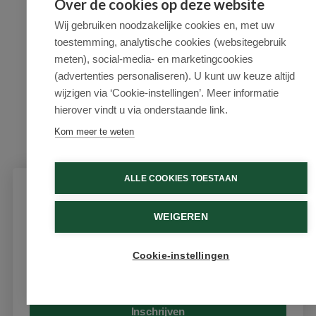
Over de cookies op deze website
Wij gebruiken noodzakelijke cookies en, met uw
toestemming, analytische cookies (websitegebruik
meten), social-media- en marketingcookies
(advertenties personaliseren). U kunt uw keuze altijd
wijzigen via ‘Cookie-instellingen’. Meer informatie
hierover vindt u via onderstaande link.
Kom meer te weten
ALLE COOKIES TOESTAAN
Schrijf je in voor onze nieuwsbrief
WEIGEREN
Ontvang als eerste de beste aanbiedingen en persoonlijk
advies
Cookie-instellingen
Email
Inschrijven