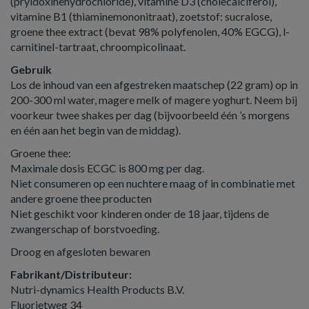
(pryidoxinehydrochloride), vitamine D3 (cholecalciferol),
vitamine B1 (thiaminemononitraat), zoetstof: sucralose,
groene thee extract (bevat 98% polyfenolen, 40% EGCG), l-
carnitinel-tartraat, chroompicolinaat.
Gebruik
Los de inhoud van een afgestreken maatschep (22 gram) op in
200-300 ml water, magere melk of magere yoghurt. Neem bij
voorkeur twee shakes per dag (bijvoorbeeld één ’s morgens
en één aan het begin van de middag).
Groene thee:
Maximale dosis ECGC is 800 mg per dag.
Niet consumeren op een nuchtere maag of in combinatie met
andere groene thee producten
Niet geschikt voor kinderen onder de 18 jaar, tijdens de
zwangerschap of borstvoeding.
Droog en afgesloten bewaren
Fabrikant/Distributeur:
Nutri-dynamics Health Products B.V.
Fluorietweg 34