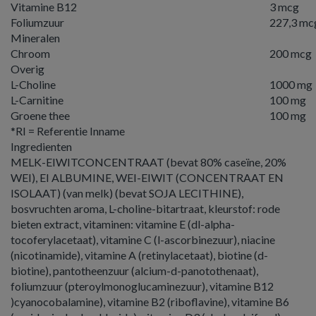
Vitamine B12
3 mcg
Foliumzuur
227,3 mc
Mineralen
Chroom
200 mcg
Overig
L-Choline
1000 mg
L-Carnitine
100 mg
Groene thee
100 mg
*RI = Referentie Inname
Ingredienten
MELK-EIWITCONCENTRAAT (bevat 80% caseïne, 20%
WEI), EI ALBUMINE, WEI-EIWIT (CONCENTRAAT EN
ISOLAAT) (van melk) (bevat SOJA LECITHINE),
bosvruchten aroma, L-choline-bitartraat, kleurstof: rode
bieten extract, vitaminen: vitamine E (dl-alpha-
tocoferylacetaat), vitamine C (l-ascorbinezuur), niacine
(nicotinamide), vitamine A (retinylacetaat), biotine (d-
biotine), pantotheenzuur (alcium-d-panotothenaat),
foliumzuur (pteroylmonoglucaminezuur), vitamine B12
)cyanocobalamine), vitamine B2 (riboflavine), vitamine B6