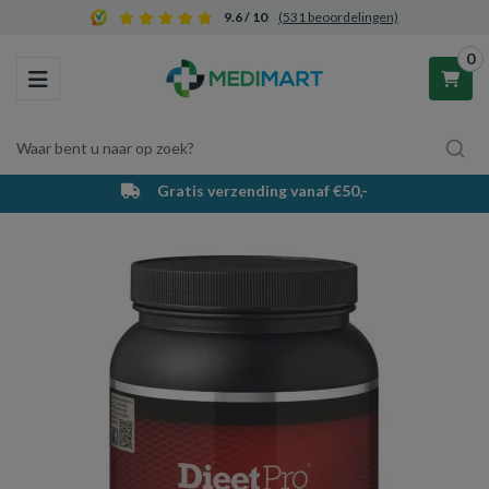
9.6 / 10
(531 beoordelingen)
0
Toggle navigation
Waar bent u naar op zoek?
Gratis verzending vanaf €50,-
Winkelwagen
Uw winkelwagen is leeg.
Vul hem met producten.