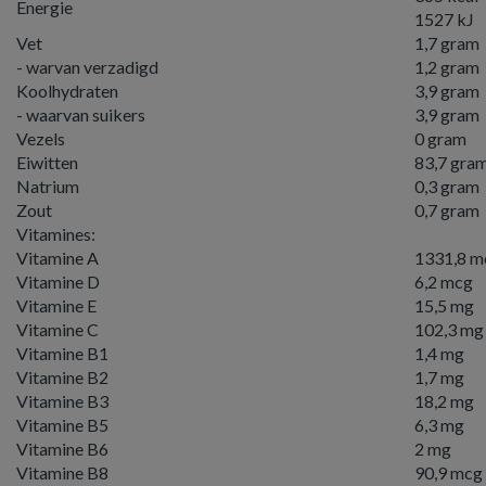
Energie
1527 kJ
Vet
1,7 gram
- warvan verzadigd
1,2 gram
Koolhydraten
3,9 gram
- waarvan suikers
3,9 gram
Vezels
0 gram
Eiwitten
83,7 gra
Natrium
0,3 gram
Zout
0,7 gram
Vitamines:
Vitamine A
1331,8 m
Vitamine D
6,2 mcg
Vitamine E
15,5 mg
Vitamine C
102,3 mg
Vitamine B1
1,4 mg
Vitamine B2
1,7 mg
Vitamine B3
18,2 mg
Vitamine B5
6,3 mg
Vitamine B6
2 mg
Vitamine B8
90,9 mcg