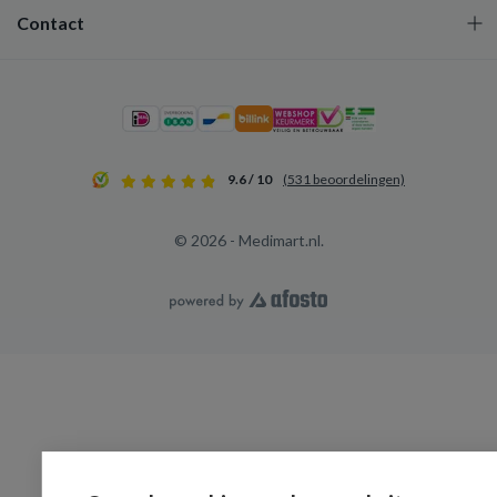
Contact
9.6 / 10
(531 beoordelingen)
© 2026 - Medimart.nl.