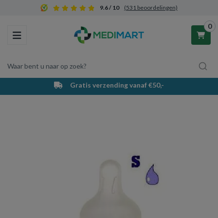
9.6 / 10
(531 beoordelingen)
0
Toggle navigation
Waar bent u naar op zoek?
Gratis verzending vanaf €50,-
Winkelwagen
Uw winkelwagen is leeg.
Vul hem met producten.