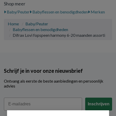
Shop meer
Baby/Peuter
Babyflessen en benodigdheden
Merken
Home
Baby/Peuter
Babyflessen en benodigdheden
Difrax Lovi fopspeen harmony 6-20 maanden assorti
Schrijf je in voor onze nieuwsbrief
Ontvang als eerste de beste aanbiedingen en persoonlijk
advies
Email
Inschrijven