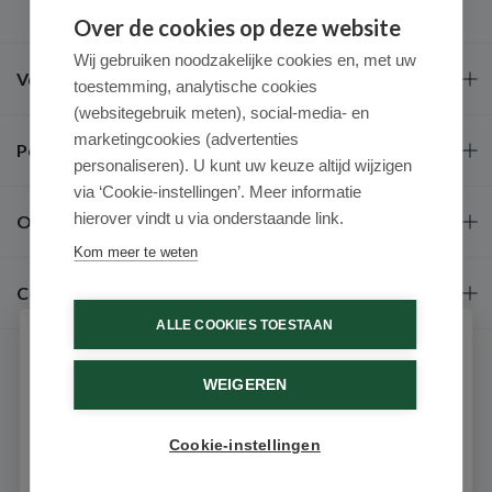
Over de cookies op deze website
Wij gebruiken noodzakelijke cookies en, met uw
Veel gestelde vragen
toestemming, analytische cookies
(websitegebruik meten), social-media- en
marketingcookies (advertenties
Populaire merken
personaliseren). U kunt uw keuze altijd wijzigen
via ‘Cookie-instellingen’. Meer informatie
hierover vindt u via onderstaande link.
Over ons
Kom meer te weten
Contact
ALLE COOKIES TOESTAAN
Schrijf je in voor onze nieuwsbrief
WEIGEREN
Ontvang als eerste de beste aanbiedingen en persoonlijk
advies
Cookie-instellingen
Email
9.6 / 10
(531 beoordelingen)