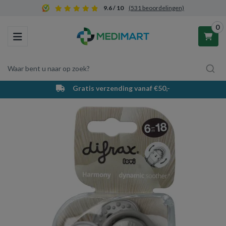
9.6 / 10
(531 beoordelingen)
0
Toggle navigation
Waar bent u naar op zoek?
Gratis verzending vanaf €50,-
Winkelwagen
Uw winkelwagen is leeg.
Vul hem met producten.