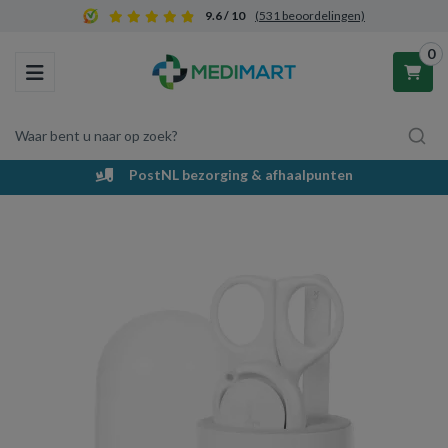
9.6 / 10
(531 beoordelingen)
0
Toggle navigation
Waar bent u naar op zoek?
PostNL bezorging & afhaalpunten
Winkelwagen
Uw winkelwagen is leeg.
Vul hem met producten.