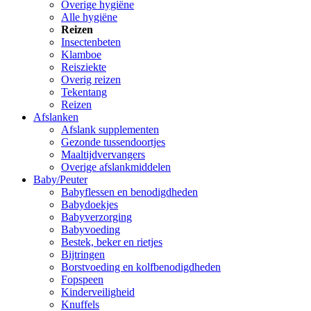
Overige hygiëne
Alle hygiëne
Reizen
Insectenbeten
Klamboe
Reisziekte
Overig reizen
Tekentang
Reizen
Afslanken
Afslank supplementen
Gezonde tussendoortjes
Maaltijdvervangers
Overige afslankmiddelen
Baby/Peuter
Babyflessen en benodigdheden
Babydoekjes
Babyverzorging
Babyvoeding
Bestek, beker en rietjes
Bijtringen
Borstvoeding en kolfbenodigdheden
Fopspeen
Kinderveiligheid
Knuffels