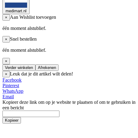
medimart.nl
Aan Wishlist toevoegen
×
één moment alstublief.
Snel bestellen
×
één moment alstublief.
×
Verder winkelen
Afrekenen
Leuk dat je dit artikel wilt delen!
×
Facebook
Pinterest
WhatsApp
Email
Kopieer deze link om op je website te plaatsen of om te gebruiken in
een bericht
Kopieer
Incontinentie
Incontinentie luiers