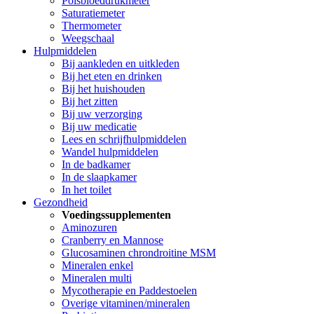
Polsbloeddrukmeter
Saturatiemeter
Thermometer
Weegschaal
Hulpmiddelen
Bij aankleden en uitkleden
Bij het eten en drinken
Bij het huishouden
Bij het zitten
Bij uw verzorging
Bij uw medicatie
Lees en schrijfhulpmiddelen
Wandel hulpmiddelen
In de badkamer
In de slaapkamer
In het toilet
Gezondheid
Voedingssupplementen
Aminozuren
Cranberry en Mannose
Glucosaminen chrondroitine MSM
Mineralen enkel
Mineralen multi
Mycotherapie en Paddestoelen
Overige vitaminen/mineralen