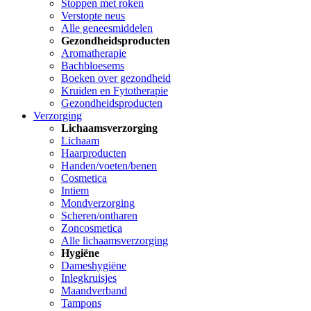
Stoppen met roken
Verstopte neus
Alle geneesmiddelen
Gezondheidsproducten
Aromatherapie
Bachbloesems
Boeken over gezondheid
Kruiden en Fytotherapie
Gezondheidsproducten
Verzorging
Lichaamsverzorging
Lichaam
Haarproducten
Handen/voeten/benen
Cosmetica
Intiem
Mondverzorging
Scheren/ontharen
Zoncosmetica
Alle lichaamsverzorging
Hygiëne
Dameshygiëne
Inlegkruisjes
Maandverband
Tampons