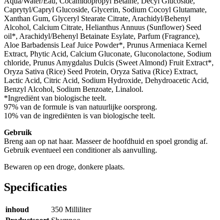
Aqua/Water/Eau, Cocamidopropyl Betaine, Decyl Glucoside,
Caprytyl/Capryl Glucoside, Glycerin, Sodium Cocoyl Glutamate,
Xanthan Gum, Glyceryl Stearate Citrate, Arachidyl/Behenyl
Alcohol, Calcium Citrate, Helianthus Annuus (Sunflower) Seed
oil*, Arachidyl/Behenyl Betainate Esylate, Parfum (Fragrance),
Aloe Barbadensis Leaf Juice Powder*, Prunus Armeniaca Kernel
Extract, Phytic Acid, Calcium Gluconate, Gluconolactone, Sodium
chloride, Prunus Amygdalus Dulcis (Sweet Almond) Fruit Extract*,
Oryza Sativa (Rice) Seed Protein, Oryza Sativa (Rice) Extract,
Lactic Acid, Citric Acid, Sodium Hydroxide, Dehydroacetic Acid,
Benzyl Alcohol, Sodium Benzoate, Linalool.
*Ingrediënt van biologische teelt.
97% van de formule is van natuurlijke oorsprong.
10% van de ingrediënten is van biologische teelt.
Gebruik
Breng aan op nat haar. Masseer de hoofdhuid en spoel grondig af.
Gebruik eventueel een conditioner als aanvulling.
Bewaren op een droge, donkere plaats.
Specificaties
inhoud
350 Milliliter