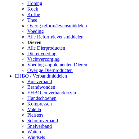
Honing
Koek
Koffie
Thee
Overig reform/levensmiddelen
Voeding
Alle Reform/levensmiddelen
Dieren
Alle Dierproducten
Dierenvoeding
Vachtverzorging
Voedingssupplementen Dieren
Overige Dierproducten
EHBO / Verbandmiddelen
Buisverband
Brandwonden
EHBO en verbanddozen
Handschoenen
Kompressen
Mitella
Pleisters
Schuimverband
Snelverband
Watten
Windsels