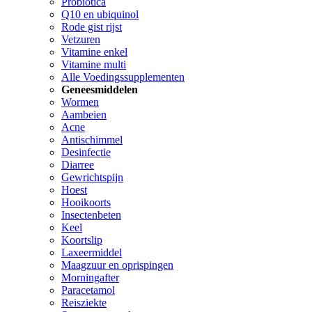
Probiotica
Q10 en ubiquinol
Rode gist rijst
Vetzuren
Vitamine enkel
Vitamine multi
Alle Voedingssupplementen
Geneesmiddelen
Wormen
Aambeien
Acne
Antischimmel
Desinfectie
Diarree
Gewrichtspijn
Hoest
Hooikoorts
Insectenbeten
Keel
Koortslip
Laxeermiddel
Maagzuur en oprispingen
Morningafter
Paracetamol
Reisziekte