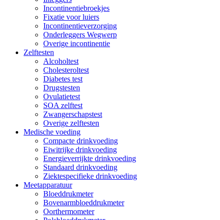
Incontinentiebroekjes
Fixatie voor luiers
Incontinentieverzorging
Onderleggers Wegwerp
Overige incontinentie
Zelftesten
Alcoholtest
Cholesteroltest
Diabetes test
Drugstesten
Ovulatietest
SOA zelftest
Zwangerschapstest
Overige zelftesten
Medische voeding
Compacte drinkvoeding
Eiwitrijke drinkvoeding
Energieverrijkte drinkvoeding
Standaard drinkvoeding
Ziektespecifieke drinkvoeding
Meetapparatuur
Bloeddrukmeter
Bovenarmbloeddrukmeter
Oorthermometer