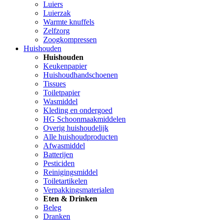
Luiers
Luierzak
Warmte knuffels
Zelfzorg
Zoogkompressen
Huishouden
Huishouden
Keukenpapier
Huishoudhandschoenen
Tissues
Toiletpapier
Wasmiddel
Kleding en ondergoed
HG Schoonmaakmiddelen
Overig huishoudelijk
Alle huishoudproducten
Afwasmiddel
Batterijen
Pesticiden
Reinigingsmiddel
Toiletartikelen
Verpakkingsmaterialen
Eten & Drinken
Beleg
Dranken