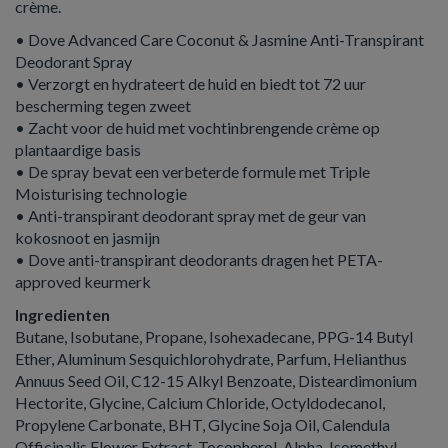
crème.
• Dove Advanced Care Coconut & Jasmine Anti-Transpirant
Deodorant Spray
• Verzorgt en hydrateert de huid en biedt tot 72 uur
bescherming tegen zweet
• Zacht voor de huid met vochtinbrengende crème op
plantaardige basis
• De spray bevat een verbeterde formule met Triple
Moisturising technologie
• Anti-transpirant deodorant spray met de geur van
kokosnoot en jasmijn
• Dove anti-transpirant deodorants dragen het PETA-
approved keurmerk
Ingredienten
Butane, Isobutane, Propane, Isohexadecane, PPG-14 Butyl
Ether, Aluminum Sesquichlorohydrate, Parfum, Helianthus
Annuus Seed Oil, C12-15 Alkyl Benzoate, Disteardimonium
Hectorite, Glycine, Calcium Chloride, Octyldodecanol,
Propylene Carbonate, BHT, Glycine Soja Oil, Calendula
Officinalis Flower Extract, Tocopherol, Alpha-Isomethyl