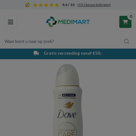
9.6 / 10
(531 beoordelingen)
0
Toggle navigation
Waar bent u naar op zoek?
Gratis verzending vanaf €50,-
Winkelwagen
Uw winkelwagen is leeg.
Vul hem met producten.