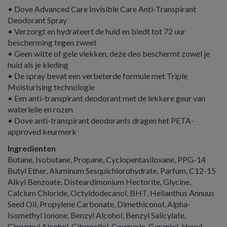
• Dove Advanced Care Invisible Care Anti-Transpirant
Deodorant Spray
• Verzorgt en hydrateert de huid en biedt tot 72 uur
bescherming tegen zweet
• Geen witte of gele vlekken, deze deo beschermt zowel je
huid als je kleding
• De spray bevat een verbeterde formule met Triple
Moisturising technologie
• Een anti-transpirant deodorant met de lekkere geur van
waterlelie en rozen
• Dove anti-transpirant deodorants dragen het PETA-
approved keurmerk
Ingredienten
Butane, Isobutane, Propane, Cyclopentasiloxane, PPG-14
Butyl Ether, Aluminum Sesquichlorohydrate, Parfum, C12-15
Alkyl Benzoate, Disteardimonium Hectorite, Glycine,
Calcium Chloride, Octyldodecanol, BHT, Helianthus Annuus
Seed Oil, Propylene Carbonate, Dimethiconol, Alpha-
Isomethyl Ionone, Benzyl Alcohol, Benzyl Salicylate,
Cinnamyl Alcohol, Citronellol, Coumarin, Geraniol, Hexyl