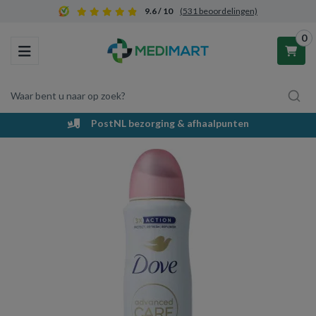
9.6 / 10
(531 beoordelingen)
0
Toggle navigation
Waar bent u naar op zoek?
PostNL bezorging & afhaalpunten
Winkelwagen
Uw winkelwagen is leeg.
Vul hem met producten.