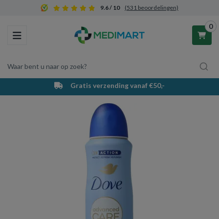
9.6 / 10
(531 beoordelingen)
0
Toggle navigation
Waar bent u naar op zoek?
Gratis verzending vanaf €50,-
Winkelwagen
Uw winkelwagen is leeg.
Vul hem met producten.