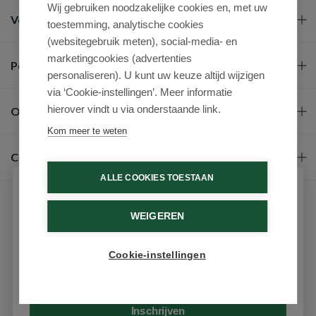
Wij gebruiken noodzakelijke cookies en, met uw
Veel gestelde vragen
toestemming, analytische cookies
(websitegebruik meten), social-media- en
marketingcookies (advertenties
Populaire merken
personaliseren). U kunt uw keuze altijd wijzigen
via ‘Cookie-instellingen’. Meer informatie
hierover vindt u via onderstaande link.
Over ons
Kom meer te weten
Contact
ALLE COOKIES TOESTAAN
Schrijf je in voor onze nieuwsbrief
WEIGEREN
Ontvang als eerste de beste aanbiedingen en persoonlijk
advies
Cookie-instellingen
Email
9.6 / 10
(531 beoordelingen)
© 2026 - Medimart.nl.
Inschrijven