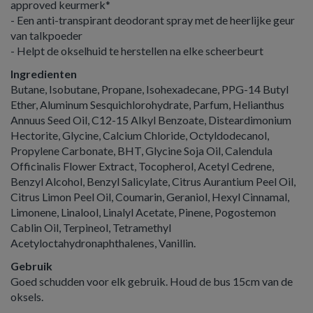
approved keurmerk*
- Een anti-transpirant deodorant spray met de heerlijke geur
van talkpoeder
- Helpt de okselhuid te herstellen na elke scheerbeurt
Ingredienten
Butane, Isobutane, Propane, Isohexadecane, PPG-14 Butyl
Ether, Aluminum Sesquichlorohydrate, Parfum, Helianthus
Annuus Seed Oil, C12-15 Alkyl Benzoate, Disteardimonium
Hectorite, Glycine, Calcium Chloride, Octyldodecanol,
Propylene Carbonate, BHT, Glycine Soja Oil, Calendula
Officinalis Flower Extract, Tocopherol, Acetyl Cedrene,
Benzyl Alcohol, Benzyl Salicylate, Citrus Aurantium Peel Oil,
Citrus Limon Peel Oil, Coumarin, Geraniol, Hexyl Cinnamal,
Limonene, Linalool, Linalyl Acetate, Pinene, Pogostemon
Cablin Oil, Terpineol, Tetramethyl
Acetyloctahydronaphthalenes, Vanillin.
Gebruik
Goed schudden voor elk gebruik. Houd de bus 15cm van de
oksels.