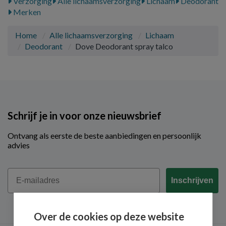
Verzorging
Alle lichaamsverzorging
Lichaam
Deodorant
Merken
Home
Alle lichaamsverzorging
Lichaam
Deodorant
Dove Deodorant spray talco
Schrijf je in voor onze nieuwsbrief
Ontvang als eerste de beste aanbiedingen en persoonlijk
advies
Email
Inschrijven
Over de cookies op deze website